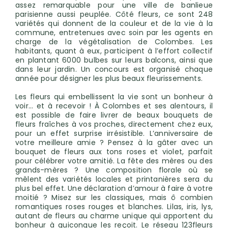
assez remarquable pour une ville de banlieue
parisienne aussi peuplée. Côté fleurs, ce sont 248
variétés qui donnent de la couleur et de la vie à la
commune, entretenues avec soin par les agents en
charge de la végétalisation de Colombes. Les
habitants, quant à eux, participent à l’effort collectif
en plantant 6000 bulbes sur leurs balcons, ainsi que
dans leur jardin. Un concours est organisé chaque
année pour désigner les plus beaux fleurissements.
Les fleurs qui embellissent la vie sont un bonheur à
voir… et à recevoir ! À Colombes et ses alentours, il
est possible de faire livrer de beaux bouquets de
fleurs fraîches à vos proches, directement chez eux,
pour un effet surprise irrésistible. L’anniversaire de
votre meilleure amie ? Pensez à la gâter avec un
bouquet de fleurs aux tons roses et violet, parfait
pour célébrer votre amitié. La fête des mères ou des
grands-mères ? Une composition florale où se
mêlent des variétés locales et printanières sera du
plus bel effet. Une déclaration d’amour à faire à votre
moitié ? Misez sur les classiques, mais ô combien
romantiques roses rouges et blanches. Lilas, iris, lys,
autant de fleurs au charme unique qui apportent du
bonheur à quiconque les reçoit. Le réseau 123fleurs