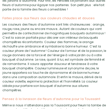
les jardins d’automne. Pour finir, les Pensées se joindront aux autres
fleurs d’automne pour égayer nos parterres. Son petit plus : elle fait
partie de la famille des fleurs comestibles !
Faites place aux fleurs aux couleurs chaudes et douces
Les couleurs des fleurs d’automne sont très chaleureuses : orange,
rouge, rose, jaune ou encore mauve… Autant de couleurs qui vont
permettre de confectionner de magnifiques bouquets automnaux !
C’est la saison parfaite pour décorer son intérieur de bouquets
champêtres réconfortants. Couleur des flammes, le orange
réchauffe une ambiance et symbolise la bonne humeur. C’est la
couleur phare de l’automne ! Couleur de l’amour et de la passion, le
rouge donnera de la force et de l’énergie à votre jardin ou à votre
bouquet d’automne. Le rose, quant à lui, est symbole de féminité et
de romantisme. Il saura apporter douceur et tendresse à votre
bouquet champêtre. Couleur lumineuse et synonyme de joie, le
jaune apportera sa touche de dynamisme et de bonne humeur
dans une composition automnale. Et enfin le mauve, dérivé de la
couleur violette, exprime la protection et l’honnêteté. La couleur
idéale pour parfaire son bouquet d’automne aux allures
champêtres.
Pensez à la livraison de fleurs d’automne pour la Toussaint
Même si nous n’attendons pas la Toussaint pour fleurir la tombe de