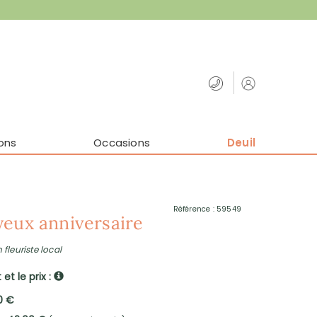
ons
Occasions
Deuil
Référence : 59549
eux anniversaire
 fleuriste local
et le prix :
0 €