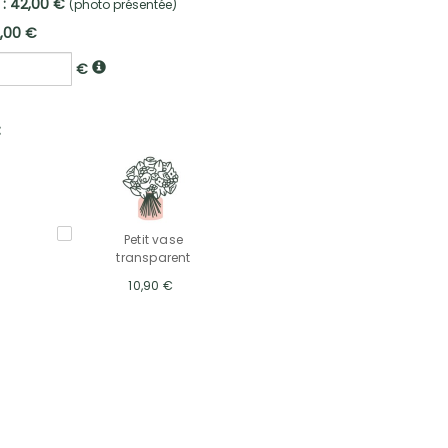
 : 42,00 €
(photo présentée)
2,00 €
€
:
Petit vase
transparent
10,90 €