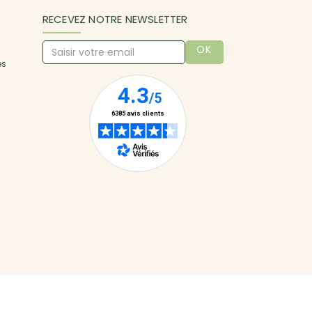
RECEVEZ NOTRE NEWSLETTER
OK
es
uristes. Les fleuristes 123fleurs livrent en 4h, 7 jours sur 7
sont satisfaits !