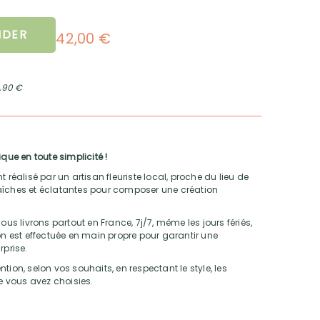
DER
42,00 €
2,90 €
que en toute simplicité !
alisé par un artisan fleuriste local, proche du lieu de
 fraîches et éclatantes pour composer une création
ous livrons partout en France, 7j/7, même les jours fériés,
son est effectuée en main propre pour garantir une
rprise.
tion, selon vos souhaits, en respectant le style, les
ue vous avez choisies.