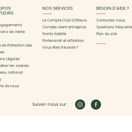
OPOS
NOS SERVICES
BESOIN D'AIDE ?
3FLEURS
Le Compte Club 123fleurs
Contactez-nous
ngagements
Compte client entreprise
Questions fréquent
tions de Vente
Points fidélité
Plan du site
Partenariat et affiliation
 de Protection des
Vous êtes fleuriste ?
es
ons Légales
trer les cookies
seau national
g
rle de nous
Suivez-nous sur :
urs à domicile en France, 123fleurs fédère un réseau de milliers d'artisans fle
utre lieu dans la France entière. Nos fleuristes ont du talent et nos clients 