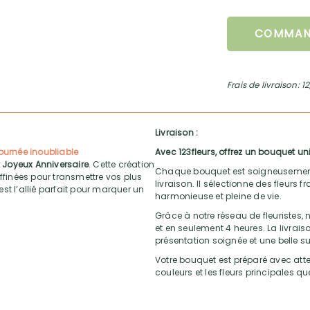
COMMAN
Frais de livraison: 1
Livraison :
ournée inoubliable
Avec 123fleurs, offrez un bouquet uni
 Joyeux Anniversaire
. Cette création
Chaque bouquet est soigneusement ré
affinées pour transmettre vos plus
livraison. Il sélectionne des fleurs
st l’allié parfait pour marquer un
harmonieuse et pleine de vie.
Grâce à notre réseau de fleuristes, n
et en seulement 4 heures. La livrai
présentation soignée et une belle su
Votre bouquet est préparé avec atten
couleurs et les fleurs principales q