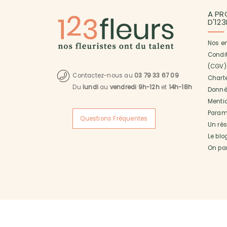
A PR
D'12
Nos e
Condi
(CGV)
Contactez-nous au
03 79 33 67 09
Charte
Du
lundi
au
vendredi 9h-12h
et
14h-18h
Donné
Menti
Paramé
Questions Fréquentes
Un ré
Le blo
On pa
Copyright © 2017 123fleurs Spécialiste de la livraison de fle
même les jours fériés et jours de fêtes, à domicile ou tout a