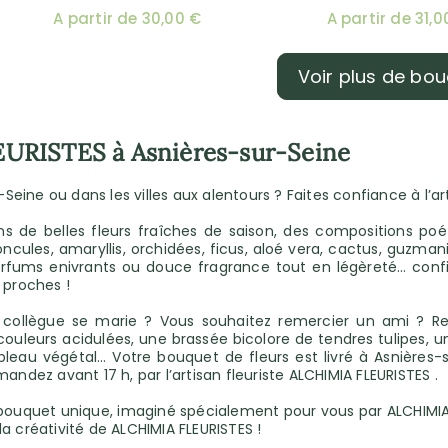
A partir de 30,00 €
A partir de 31,0
Voir plus de bo
EURISTES à Asnières-sur-Seine
Seine ou dans les villes aux alentours ? Faites confiance à l’ar
ns de belles fleurs fraîches de saison, des compositions po
enoncules, amaryllis, orchidées, ficus, aloé vera, cactus, guzma
rfums enivrants ou douce fragrance tout en légèreté… confiez
 proches !
collègue se marie ? Vous souhaitez remercier un ami ? Ren
uleurs acidulées, une brassée bicolore de tendres tulipes, une
eau végétal… Votre bouquet de fleurs est livré à Asnières-sur
ez avant 17 h, par l’artisan fleuriste ALCHIMIA FLEURISTES .
 bouquet unique, imaginé spécialement pour vous par ALCHIMIA F
 la créativité de ALCHIMIA FLEURISTES !