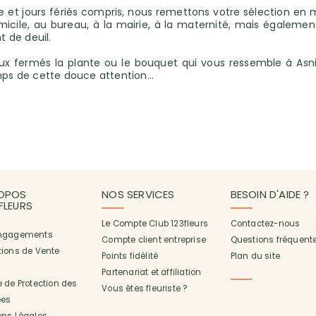
 et jours fériés compris, nous remettons votre sélection en 
micile, au bureau, à la mairie, à la maternité, mais égalemen
 de deuil.
yeux fermés la plante ou le bouquet qui vous ressemble à Asn
mps de cette douce attention...
OPOS
NOS SERVICES
BESOIN D'AIDE ?
3FLEURS
Le Compte Club 123fleurs
Contactez-nous
ngagements
Compte client entreprise
Questions fréquent
tions de Vente
Points fidélité
Plan du site
Partenariat et affiliation
 de Protection des
Vous êtes fleuriste ?
es