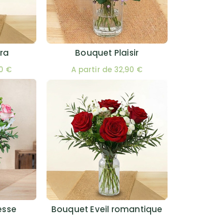
ra
Bouquet Plaisir
00 €
A partir de 32,90 €
esse
Bouquet Eveil romantique