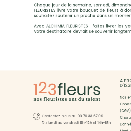
Chaque jour de la semaine, samedi, dimanche
FLEURISTES livre votre bouquet de fleurs à do
souhaitez soutenir un proche dans un moment
Avec ALCHIMIA FLEURISTES , faites livrer les 
Votre destinataire devrait se souvenir longte
A PR
D'12
Nos e
Condi
(CGV)
Contactez-nous au
03 79 33 67 09
Charte
Du
lundi
au
vendredi 9h-12h
et
14h-18h
Donné