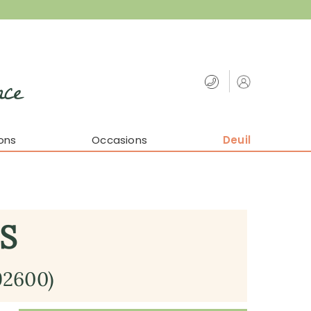
nce
ons
Occasions
Deuil
S
92600)