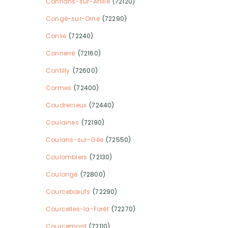
Conflans-sur-Anille
(72120)
Congé-sur-Orne
(72290)
Conlie
(72240)
Connerré
(72160)
Contilly
(72600)
Cormes
(72400)
Coudrecieux
(72440)
Coulaines
(72190)
Coulans-sur-Gée
(72550)
Coulombiers
(72130)
Coulongé
(72800)
Courcebœufs
(72290)
Courcelles-la-Forêt
(72270)
Courcemont
(72110)