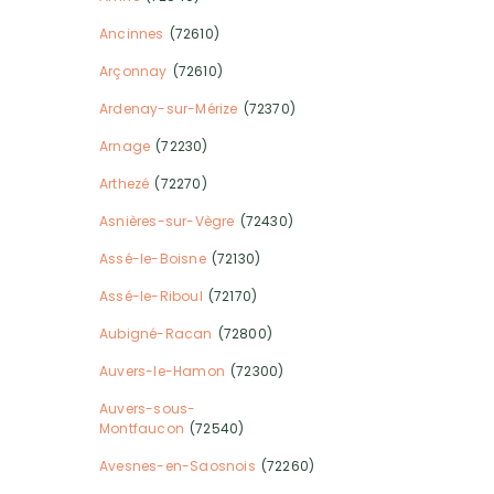
Ancinnes
(72610)
Arçonnay
(72610)
Ardenay-sur-Mérize
(72370)
Arnage
(72230)
Arthezé
(72270)
Asnières-sur-Vègre
(72430)
Assé-le-Boisne
(72130)
Assé-le-Riboul
(72170)
Aubigné-Racan
(72800)
Auvers-le-Hamon
(72300)
Auvers-sous-
Montfaucon
(72540)
Avesnes-en-Saosnois
(72260)