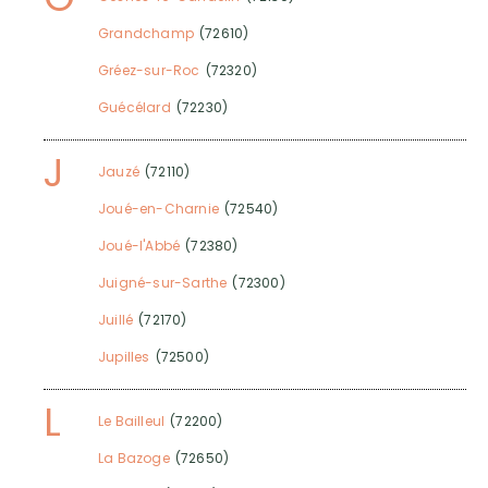
Grandchamp
(72610)
Gréez-sur-Roc
(72320)
Guécélard
(72230)
J
Jauzé
(72110)
Joué-en-Charnie
(72540)
Joué-l'Abbé
(72380)
Juigné-sur-Sarthe
(72300)
Juillé
(72170)
Jupilles
(72500)
L
Le Bailleul
(72200)
La Bazoge
(72650)