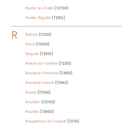
Pruillé-le-Chétif
(72700)
Pruillé-l'Éguillé
(72150)
R
Rahay
(72120)
René
(72260)
Requeil
(72510)
Roézé-sur-Sarthe
(72210)
Rouessé-Fontaine
(72610)
Rouessé-Vassé
(72140)
Rouez
(72140)
Rouillon
(72700)
Roullée
(72600)
Rouperroux-le-Coquet
(72110)