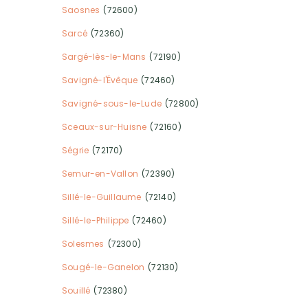
Saosnes
(72600)
Sarcé
(72360)
Sargé-lès-le-Mans
(72190)
Savigné-l'Évêque
(72460)
Savigné-sous-le-Lude
(72800)
Sceaux-sur-Huisne
(72160)
Ségrie
(72170)
Semur-en-Vallon
(72390)
Sillé-le-Guillaume
(72140)
Sillé-le-Philippe
(72460)
Solesmes
(72300)
Sougé-le-Ganelon
(72130)
Souillé
(72380)