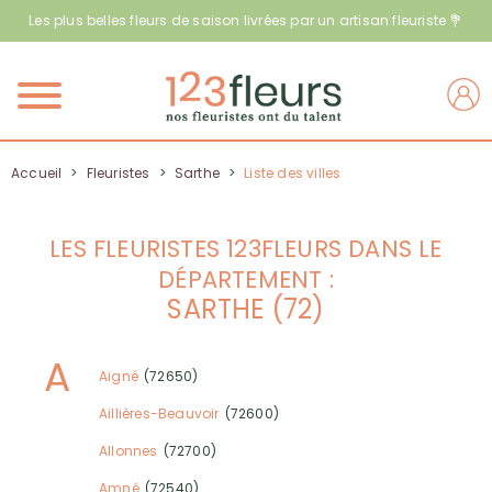
Les plus belles fleurs de saison livrées par un artisan fleuriste 💐
Menu
Accueil
>
Fleuristes
>
Sarthe
>
Liste des villes
LES FLEURISTES 123FLEURS DANS LE
DÉPARTEMENT :
SARTHE (72)
A
Aigné
(72650)
Aillières-Beauvoir
(72600)
Allonnes
(72700)
Amné
(72540)