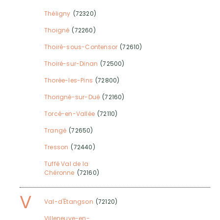
Théligny
(72320)
Thoigné
(72260)
Thoiré-sous-Contensor
(72610)
Thoiré-sur-Dinan
(72500)
Thorée-les-Pins
(72800)
Thorigné-sur-Dué
(72160)
Torcé-en-Vallée
(72110)
Trangé
(72650)
Tresson
(72440)
Tuffé Val de la
Chéronne
(72160)
V
Val-d'Étangson
(72120)
Villeneuve-en-