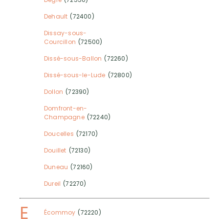
Dehault
(72400)
Dissay-sous-
Courcillon
(72500)
Dissé-sous-Ballon
(72260)
Dissé-sous-le-Lude
(72800)
Dollon
(72390)
Domfront-en-
Champagne
(72240)
Doucelles
(72170)
Douillet
(72130)
Duneau
(72160)
Dureil
(72270)
E
Écommoy
(72220)