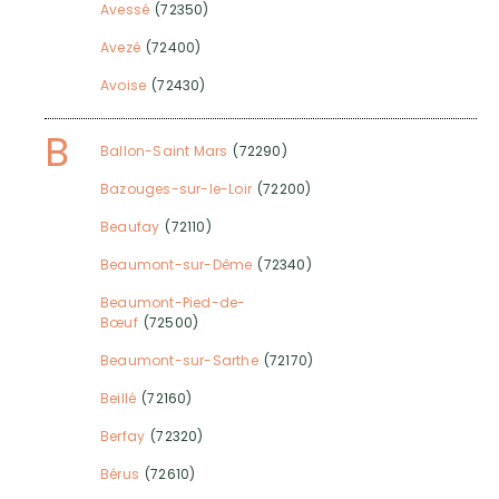
Avessé
(72350)
Avezé
(72400)
Avoise
(72430)
B
Ballon-Saint Mars
(72290)
Bazouges-sur-le-Loir
(72200)
Beaufay
(72110)
Beaumont-sur-Dême
(72340)
Beaumont-Pied-de-
Bœuf
(72500)
Beaumont-sur-Sarthe
(72170)
Beillé
(72160)
Berfay
(72320)
Bérus
(72610)