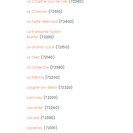
La Chartre-sur-le-Loir
(72340)
Le Chevain
(72610)
La Ferté-Bernard
(72400)
La Fontaine-Saint-
Martin
(72330)
Le Grand-Lucé
(72150)
Le Grez
(72140)
La Guierche
(72380)
La Flèche
(72200)
Laigné-en-Belin
(72220)
Lamnay
(72320)
Lavardin
(72240)
Lavaré
(72390)
Lavenay
(72310)