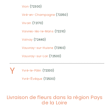
Vion
(72300)
Viré-en-Champagne
(72350)
Vivoin
(72170)
Voivres-lès-le-Mans
(72210)
Volnay
(72440)
Vouvray-sur-Huisne
(72160)
Vouvray-sur-Loir
(72500)
Y
Yvré-le-Pôlin
(72330)
Yvré-l'Évêque
(72530)
Livraison de fleurs dans la région Pays
de la Loire