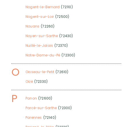
Nogent-le-Bernard
(72110)
Nogent-sur-Loir
(72500)
Nouans
(72260)
Noyen-sur-Sarthe
(72430)
Nuillé-le-Jalais
(72370)
Notre-Dame-du-Pé
(72300)
O
Oisseau-le-Petit
(72610)
Oizé
(72330)
P
Panon
(72600)
Parcé-sur-Sarthe
(72300)
Parennes
(72140)