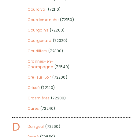
Courcival
(72110)
Courdemanche
(72150)
Courgains
(72260)
Courgenard
(72320)
Courtillers
(72300)
Crannes-en-
Champagne
(72540)
Cré-sur-Loir
(72200)
Crissé
(72140)
Crosmières
(72200)
Cures
(72240)
D
Dangeul
(72260)
Degré
(72550)