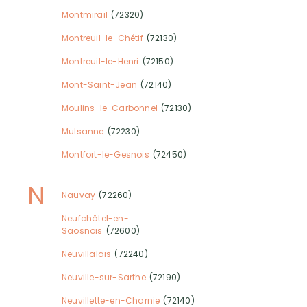
Montmirail
(72320)
Montreuil-le-Chétif
(72130)
Montreuil-le-Henri
(72150)
Mont-Saint-Jean
(72140)
Moulins-le-Carbonnel
(72130)
Mulsanne
(72230)
Montfort-le-Gesnois
(72450)
N
Nauvay
(72260)
Neufchâtel-en-
Saosnois
(72600)
Neuvillalais
(72240)
Neuville-sur-Sarthe
(72190)
Neuvillette-en-Charnie
(72140)