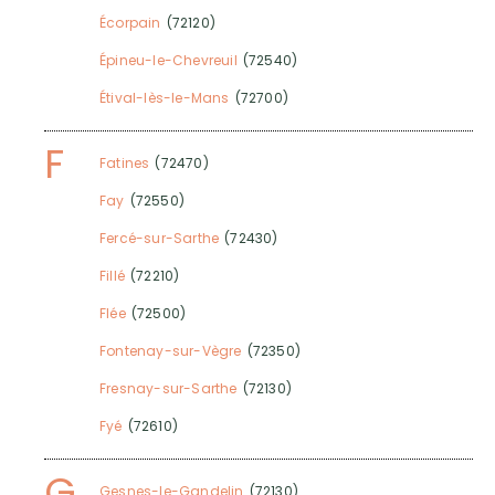
Écorpain
(72120)
Épineu-le-Chevreuil
(72540)
Étival-lès-le-Mans
(72700)
F
Fatines
(72470)
Fay
(72550)
Fercé-sur-Sarthe
(72430)
Fillé
(72210)
Flée
(72500)
Fontenay-sur-Vègre
(72350)
Fresnay-sur-Sarthe
(72130)
Fyé
(72610)
G
Gesnes-le-Gandelin
(72130)