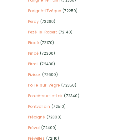
Parigné-le-Pôlin
(72330)
Parigné-l'Évêque
(72250)
Peray
(72260)
Pezé-le-Robert
(72140)
Piacé
(72170)
Pincé
(72300)
Pirmil
(72430)
Pizieux
(72600)
Poillé-sur-Vègre
(72350)
Poncé-sur-le-Loir
(72340)
Pontvallain
(72510)
Précigné
(72300)
Préval
(72400)
Prévelles
(72110)