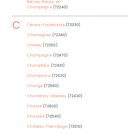
Bernay-Neuvy-en-
Champagne
(72240)
C
Cérans-Foulletourte
(72330)
Chahaignes
(72340)
Challes
(72250)
Champagné
(72470)
Champfleur
(72610)
Champrond
(72320)
Changé
(72560)
Chantenay-Villedieu
(72430)
Chassé
(72600)
Chassillé
(72540)
Château-l'Hermitage
(72510)