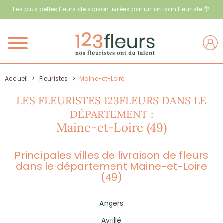
Les plus belles fleurs de saison livrées par un artisan fleuriste 💐
Menu
Accueil
>
Fleuristes
>
Maine-et-Loire
LES FLEURISTES 123FLEURS DANS LE
DÉPARTEMENT :
Maine-et-Loire (49)
Principales villes de livraison de fleurs
dans le département Maine-et-Loire
(49)
Angers
Avrillé