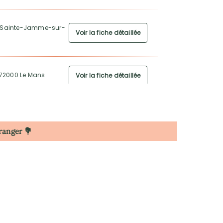
80 Sainte-Jamme-sur-
Voir la fiche détaillée
 72000 Le Mans
Voir la fiche détaillée
nage
Voir la fiche détaillée
tranger 💐
ie
Voir la fiche détaillée