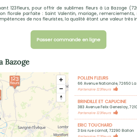
nt 123fleurs, pour offrir de sublimes fleurs à La Bazoge (726
 florale parfaite : Saint Valentin, mariage, remerciements, 
mpétences de nos fleuristes, la qualité étant une valeur très 
Passer commande en ligne
a Bazoge
POLLEN FLEURS
66 Avenue Nationale, 72650 L
Partenaire 123fleurs
BRINDILLE ET CAPUCINE
383 Avenue Felix Geneslay, 721
Partenaire 123fleurs
ERIC TOUCHARD
3 bis rue carnot, 72290 Ballon
Partenaire 123fleurs