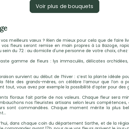
Voir plus de bouquets
oge
s meilleurs vœux ? Rien de mieux pour cela que de faire livr
, vos fleurs seront remise en main propres à La Bazoge, rap
 au sein du 72 : au domicile d'une personne de votre choix, chez
vaste gamme de fleurs : lys immaculés, délicates orchidées,
loraison survient au début de l’hiver : c’est la plante idéale
ête des grands-mères, on célèbre l’amour que l’on a pour 
out, vous avez par exemple la possibilité d’opter pour des ge
ents floraux fait partie de nos valeurs. Chaque fleur sera 
bauchons nos fleuristes artisans selon leurs compétences, d
eurs sont commandées. Chaque moment mérite la plus bell
nt…
’hui, dans chaque coin du département Sarthe, et de la région
it de commander avant 17h, pour que vos fleurs arrivent le jou