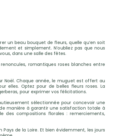
er un beau bouquet de fleurs, quelle qu’en soit
idement et simplement. N’oubliez pas que nous
 vous, dans une salle des fêtes.
 renoncules, romantiques roses blanches entre
 pour Noël. Chaque année, le muguet est offert au
elles. Optez pour de belles fleurs roses. La
rberas, pour exprimer vos félicitations.
minutieusement sélectionnée pour concevoir une
e manière à garantir une satisfaction totale à
e des compositions florales : remerciements,
 Pays de la Loire. Et bien évidemment, les jours
r-même.