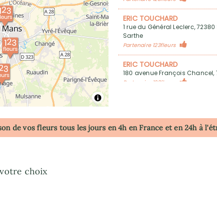
ERIC TOUCHARD
1 rue du Général Leclerc, 723
Sarthe
Partenaire 123fleurs
ERIC TOUCHARD
180 avenue François Chancel,
Partenaire 123fleurs
ERIC TOUCHARD
18 Avenue Nationale, 72230 Ar
Partenaire 123fleurs
son de vos fleurs tous les jours en 4h
en France
et en 24h à l'é
POLLEN FLEURS
18 Place des Halles, 72240 Conl
Partenaire 123fleurs
 votre choix