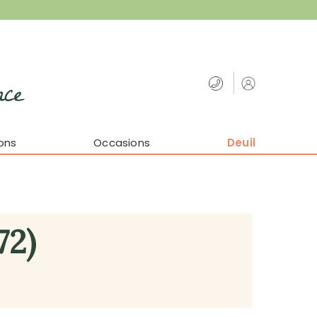
nce
ons
Occasions
Deuil
72)