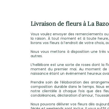
Livraison de fleurs à La Baz
Vous voulez envoyer des remerciements ou vo
la raison. À tout moment et à toute heure
livrons vos fleurs à l’endroit de votre choix,
Nous vous mettons à disposition une très 
autres.
L’hellébore est une sorte de roses dont la f
moment du premier mai. Au moment de la f
naissance étant un événement heureux avant t
Prendre soin de l’élaboration des arrangem
composition durable dans le temps. Nous em
notre clientèle à chaque fois que des fl
condoléances, déclaration d'amour, Toussai
Nous pouvons délivrer vos fleurs dès aujourd
fériés et weekends sont inclus. Il vous suff