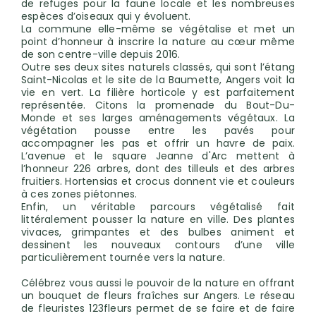
de refuges pour la faune locale et les nombreuses
espèces d’oiseaux qui y évoluent.
La commune elle-même se végétalise et met un
point d’honneur à inscrire la nature au cœur même
de son centre-ville depuis 2016.
Outre ses deux sites naturels classés, qui sont l’étang
Saint-Nicolas et le site de la Baumette, Angers voit la
vie en vert. La filière horticole y est parfaitement
représentée. Citons la promenade du Bout-Du-
Monde et ses larges aménagements végétaux. La
végétation pousse entre les pavés pour
accompagner les pas et offrir un havre de paix.
L’avenue et le square Jeanne d'Arc mettent à
l’honneur 226 arbres, dont des tilleuls et des arbres
fruitiers. Hortensias et crocus donnent vie et couleurs
à ces zones piétonnes.
Enfin, un véritable parcours végétalisé fait
littéralement pousser la nature en ville. Des plantes
vivaces, grimpantes et des bulbes animent et
dessinent les nouveaux contours d’une ville
particulièrement tournée vers la nature.
Célébrez vous aussi le pouvoir de la nature en offrant
un bouquet de fleurs fraîches sur Angers. Le réseau
de fleuristes 123fleurs permet de se faire et de faire