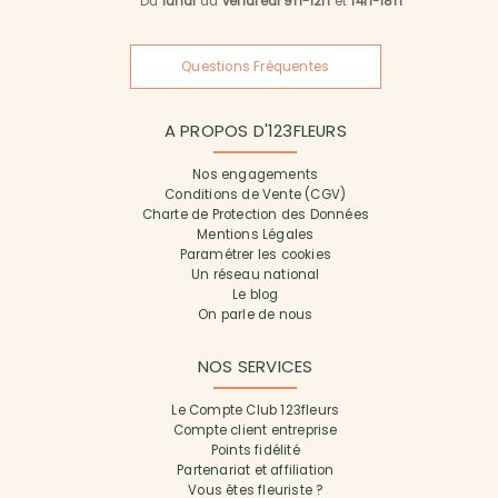
Du
lundi
au
vendredi 9h-12h
et
14h-18h
Questions Fréquentes
A PROPOS D'123FLEURS
Nos engagements
Conditions de Vente (CGV)
Charte de Protection des Données
Mentions Légales
Paramétrer les cookies
Un réseau national
Le blog
On parle de nous
NOS SERVICES
Le Compte Club 123fleurs
Compte client entreprise
Points fidélité
Partenariat et affiliation
Vous êtes fleuriste ?