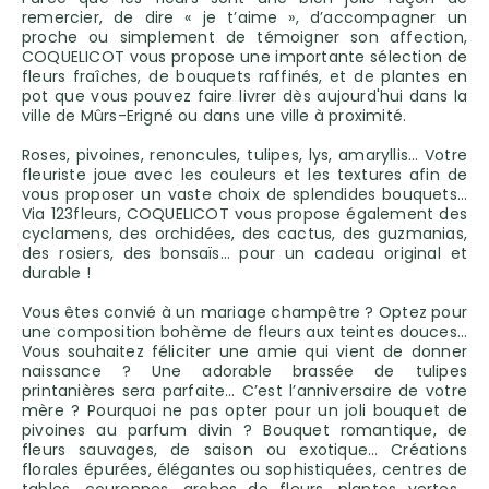
remercier, de dire « je t’aime », d’accompagner un
proche ou simplement de témoigner son affection,
COQUELICOT vous propose une importante sélection de
fleurs fraîches, de bouquets raffinés, et de plantes en
pot que vous pouvez faire livrer dès aujourd'hui dans la
ville de Mûrs-Erigné ou dans une ville à proximité.
Roses, pivoines, renoncules, tulipes, lys, amaryllis… Votre
fleuriste joue avec les couleurs et les textures afin de
vous proposer un vaste choix de splendides bouquets…
Via 123fleurs, COQUELICOT vous propose également des
cyclamens, des orchidées, des cactus, des guzmanias,
des rosiers, des bonsaïs… pour un cadeau original et
durable !
Vous êtes convié à un mariage champêtre ? Optez pour
une composition bohème de fleurs aux teintes douces…
Vous souhaitez féliciter une amie qui vient de donner
naissance ? Une adorable brassée de tulipes
printanières sera parfaite… C’est l’anniversaire de votre
mère ? Pourquoi ne pas opter pour un joli bouquet de
pivoines au parfum divin ? Bouquet romantique, de
fleurs sauvages, de saison ou exotique… Créations
florales épurées, élégantes ou sophistiquées, centres de