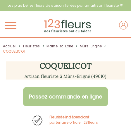
Les plus belles fleurs de saison livrées par un artisan fleuriste 💐
Menu
Accueil
>
Fleuristes
>
Maine-et-Loire
>
Mûrs-Erigné
>
COQUELICOT
COQUELICOT
Artisan fleuriste à Mûrs-Erigné (49610)
Passez commande en ligne
Fleuriste indépendant
partenaire officiel 123fleurs