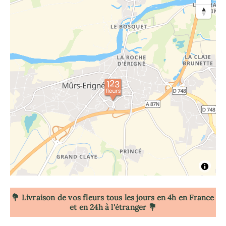
💐 Livraison de vos fleurs tous les jours en 4h
en France
et en 24h à l'étranger 💐