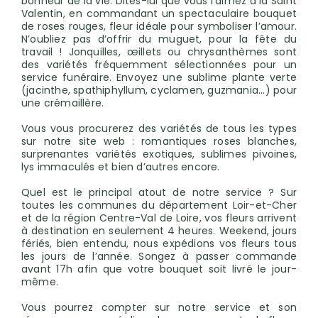
bonheur de la vie. Dites-lui que vous l’aimez à la Saint
Valentin, en commandant un spectaculaire bouquet
de roses rouges, fleur idéale pour symboliser l’amour.
N’oubliez pas d’offrir du muguet, pour la fête du
travail ! Jonquilles, œillets ou chrysanthèmes sont
des variétés fréquemment sélectionnées pour un
service funéraire. Envoyez une sublime plante verte
(jacinthe, spathiphyllum, cyclamen, guzmania...) pour
une crémaillère.
Vous vous procurerez des variétés de tous les types
sur notre site web : romantiques roses blanches,
surprenantes variétés exotiques, sublimes pivoines,
lys immaculés et bien d’autres encore.
Quel est le principal atout de notre service ? Sur
toutes les communes du département Loir-et-Cher
et de la région Centre-Val de Loire, vos fleurs arrivent
à destination en seulement 4 heures. Weekend, jours
fériés, bien entendu, nous expédions vos fleurs tous
les jours de l’année. Songez à passer commande
avant 17h afin que votre bouquet soit livré le jour-
même.
Vous pourrez compter sur notre service et son