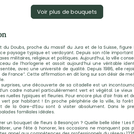
Voir plus de bouquets
on
nt du Doubs, proche du massif du Jura et de la Suisse, fig
ce paysage typique et verdoyant. Depuis son rôle important 
s militaires, religieux et politiques. Aujourd’hui, la ville c
 de l’horlogerie et assoit aujourd’hui une véritable identit
ntée, avec une université de qualité. Depuis 1986, elle rejoint 
 de France”. Cette affirmation en dit long sur son désir de me
le.
 surprises, une découverte de sa citadelle est un incontourn
’un cadre naturel particulièrement vert et végétal. Le vieux 
ruelles typiques et fleuries. Pour encore plus d’air frais et 
vert par habitant ! En proche périphérie de la ville, la forêt
et de la Gare-d’Eau sont à visiter absolument. Dans le prem
alades familiales idéales.
rer un bouquet de fleurs à Besançon ? Quelle belle idée ! Les fl
ébrer, une fête à honorer, les occasions ne manquent pas po
faites appel aux compétences des professionnels du réseau 123f