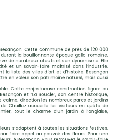
ure Besançon. Cette commune de près de 120 000
durant la bouillonnante époque gallo-romaine,
onserve de nombreux atouts et son dynamisme. Elle
é et un savoir-faire maîtrisé dans l’industrie.
la liste des villes d’art et d’histoire. Besançon
ttre en valeur son patrimoine naturel, mais aussi
able. Cette majestueuse construction figure au
Besançon et “La Boucle”, son centre historique,
de calme, direction les nombreux parcs et jardins
 de Chailluz accueille les visiteurs en quête de
ier, tout le charme d’un jardin à l’anglaise,
eurs s’adaptent à toutes les situations festives.
ur faire appel au pouvoir des fleurs. Pour une
leurs. À Besançon, vous retrouvez le savoir-faire