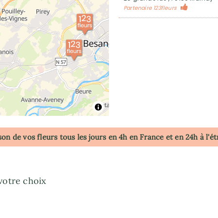
Partenaire 123fleurs
son de vos fleurs tous les jours en 4h
en France
et en 24h à l'é
votre choix