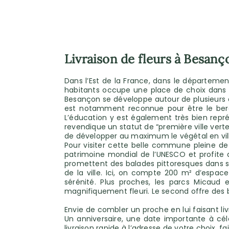
Livraison de fleurs à Besanç
Dans l’Est de la France, dans le départeme
habitants occupe une place de choix dans 
Besançon se développe autour de plusieurs axe
est notamment reconnue pour être le berceau
L’éducation y est également très bien représe
revendique un statut de “première ville verte
de développer au maximum le végétal en vil
Pour visiter cette belle commune pleine de
patrimoine mondial de l’UNESCO et profite d
promettent des balades pittoresques dans ses 
de la ville. Ici, on compte 200 m² d’espace 
sérénité. Plus proches, les parcs Micaud 
magnifiquement fleuri. Le second offre des b
Envie de combler un proche en lui faisant liv
Un anniversaire, une date importante à cél
livraison rapide à l’adresse de votre choix, 