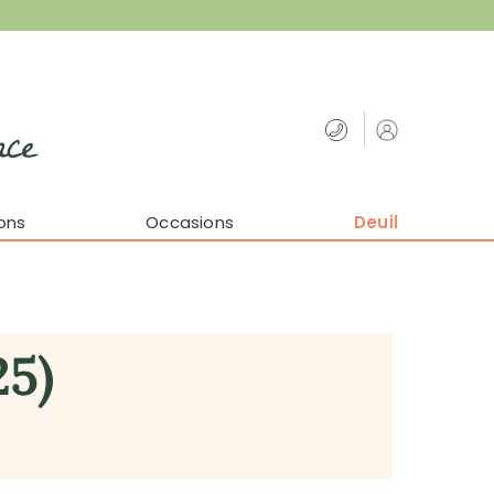
nce
ons
Occasions
Deuil
25)