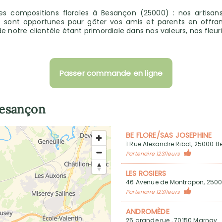
r des compositions florales à Besançon (25000) : nos artisans
 sont opportunes pour gâter vos amis et parents en offra
 notre clientèle étant primordiale dans nos valeurs, nos fleur
Passer commande en ligne
esançon
BE FLORE/SAS JOSEPHINE
1 Rue Alexandre Ribot, 25000 
Partenaire 123fleurs
LES ROSIERS
46 Avenue de Montrapon, 250
Partenaire 123fleurs
ANDROMÈDE
25 grande rue , 70150 Marnay