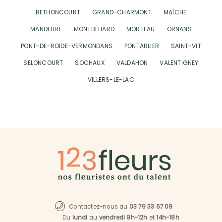
BETHONCOURT
GRAND-CHARMONT
MAÎCHE
MANDEURE
MONTBÉLIARD
MORTEAU
ORNANS
PONT-DE-ROIDE-VERMONDANS
PONTARLIER
SAINT-VIT
SELONCOURT
SOCHAUX
VALDAHON
VALENTIGNEY
VILLERS-LE-LAC
Contactez-nous au
03 79 33 67 09
Du
lundi
au
vendredi 9h-12h
et
14h-18h