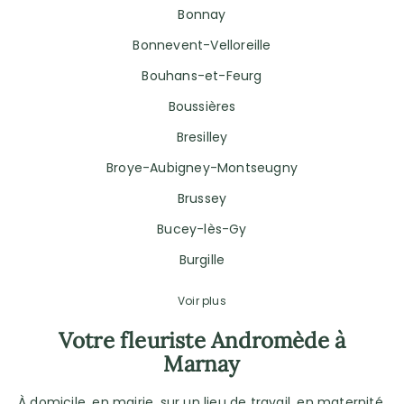
Bonnay
Bonnevent-Velloreille
Bouhans-et-Feurg
Boussières
Bresilley
Broye-Aubigney-Montseugny
Brussey
Bucey-lès-Gy
Burgille
Voir plus
Votre fleuriste Andromède à
Marnay
À domicile, en mairie, sur un lieu de travail, en maternité,