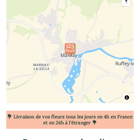
💐 Livraison de vos fleurs tous les jours en 4h
en France
et en 24h à l'étranger 💐