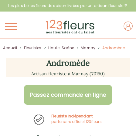
Les plus belles fleurs de saison livrées par un artisan fleuriste 💐
Menu
Accueil
>
Fleuristes
>
Haute-Saône
>
Marnay
>
Andromède
Andromède
Artisan fleuriste à Marnay (70150)
Passez commande en ligne
Fleuriste indépendant
partenaire officiel 123fleurs