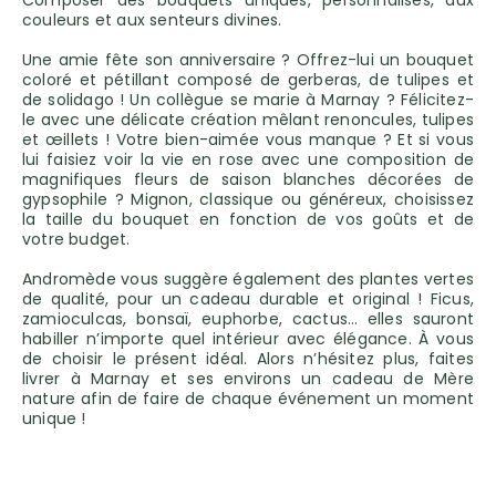
Composer des bouquets uniques, personnalisés, aux
couleurs et aux senteurs divines.
Une amie fête son anniversaire ? Offrez-lui un bouquet
coloré et pétillant composé de gerberas, de tulipes et
de solidago ! Un collègue se marie à Marnay ? Félicitez-
le avec une délicate création mêlant renoncules, tulipes
et œillets ! Votre bien-aimée vous manque ? Et si vous
lui faisiez voir la vie en rose avec une composition de
magnifiques fleurs de saison blanches décorées de
gypsophile ? Mignon, classique ou généreux, choisissez
la taille du bouquet en fonction de vos goûts et de
votre budget.
Andromède vous suggère également des plantes vertes
de qualité, pour un cadeau durable et original ! Ficus,
zamioculcas, bonsaï, euphorbe, cactus… elles sauront
habiller n’importe quel intérieur avec élégance. À vous
de choisir le présent idéal. Alors n’hésitez plus, faites
livrer à Marnay et ses environs un cadeau de Mère
nature afin de faire de chaque événement un moment
unique !