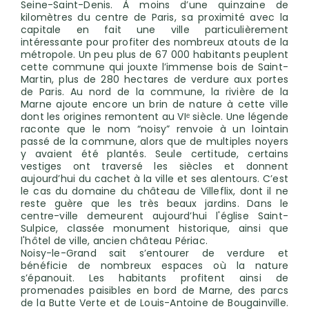
Seine-Saint-Denis. À moins d’une quinzaine de
kilomètres du centre de Paris, sa proximité avec la
capitale en fait une ville particulièrement
intéressante pour profiter des nombreux atouts de la
métropole. Un peu plus de 67 000 habitants peuplent
cette commune qui jouxte l’immense bois de Saint-
Martin, plus de 280 hectares de verdure aux portes
de Paris. Au nord de la commune, la rivière de la
Marne ajoute encore un brin de nature à cette ville
dont les origines remontent au VIᵉ siècle. Une légende
raconte que le nom “noisy” renvoie à un lointain
passé de la commune, alors que de multiples noyers
y avaient été plantés. Seule certitude, certains
vestiges ont traversé les siècles et donnent
aujourd’hui du cachet à la ville et ses alentours. C’est
le cas du domaine du château de Villeflix, dont il ne
reste guère que les très beaux jardins. Dans le
centre-ville demeurent aujourd’hui l'église Saint-
Sulpice, classée monument historique, ainsi que
l'hôtel de ville, ancien château Périac.
Noisy-le-Grand sait s’entourer de verdure et
bénéficie de nombreux espaces où la nature
s’épanouit. Les habitants profitent ainsi de
promenades paisibles en bord de Marne, des parcs
de la Butte Verte et de Louis-Antoine de Bougainville.