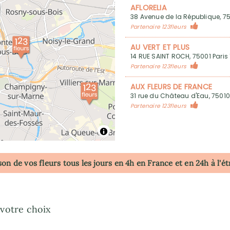
AFLORELIA
38 Avenue de la République, 750
Partenaire 123fleurs
AU VERT ET PLUS
14 RUE SAINT ROCH, 75001 Paris 
Partenaire 123fleurs
AUX FLEURS DE FRANCE
31 rue du Château d'Eau, 75010 
Partenaire 123fleurs
FÉERIE FLORALE
92 avenue de Saint-Mandé, 750
Partenaire 123fleurs
son de vos fleurs tous les jours en 4h
en France
et en 24h à l'é
HERBE PAS SI FOLLE
7 Rue des Orteaux, 75020 Paris
Partenaire 123fleurs
IL ETAIT UNE FLEUR
 votre choix
96 AVENUE GENERAL DE GAULLE, 9
Marne