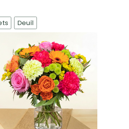
0 Le Kremlin-Bicêtre
Voir la fiche détaillée
ets
Deuil
1e
Voir la fiche détaillée
EURS
0 Vincennes
Voir la fiche détaillée
ris 11e
Voir la fiche détaillée
e Plessis-Trévise
Voir la fiche détaillée