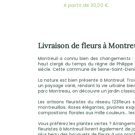
A partir de 30,00 €
Livraison de fleurs à Montre
Montreuil a connu bien des changements : pe
haut clergé du temps du règne de Philippe Ie
siècle. Cette commune de Seine-Saint-Denis 
La nature est bien présente à Montreuil. Tr
un paysage varié, rendant la vie urbaine bien
parc Montreau, on découvre un jardin classiqu
Les artisans fleuristes du réseau 123fleur
montreuillois. Roses élégantes, pivoines exq
compositions florales aux mille couleurs… les 
Vous préférez les plantes vertes ? Arrangem
fleuristes à Montreuil livrent également de jo
plus beau des bouquets de fleurs à vos proch