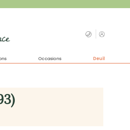
nce
ons
Occasions
Deuil
93)