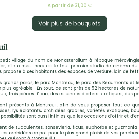
A partir de 31,00 €
Voir plus de bouquets
uil
tit village du nom de Monasterolium à l’époque mérovingienne
r, elle a aussi accueilli le tout premier studio de cinéma du
propose à ses habitants des espaces de verdure, loin de l’eff
ois grands parcs, le parc Montreau, le parc des Beaumonts et 
 plus agréable… En tout, ce sont près de 52 hectares de nature
e, trois pièces d’eau, des essences d’arbres exotiques, des par
s sont présents à Montreuil, afin de vous proposer tout ce q
uises, lys éclatants, orchidées graciles, variétés exotiques, 
possibilités sont aussi infinies que les occasions d’offrir et d’
ent de succulentes, sansevieria, ficus, euphorbe et guzmania 
lies orchidées en pot pour le plus grand plaisir de vos proches.
es qui sont à Montreuil !