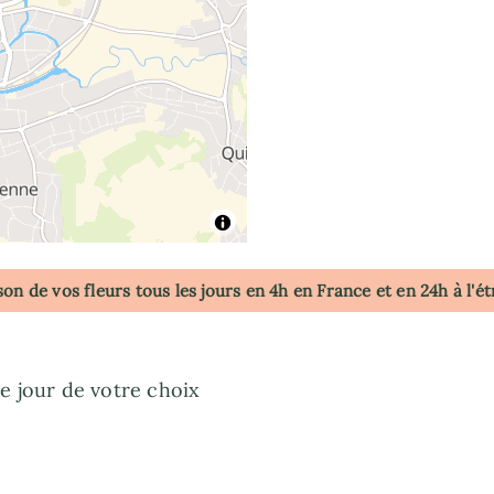
son de vos fleurs tous les jours en 4h
en France
et en 24h à l'é
e jour de votre choix