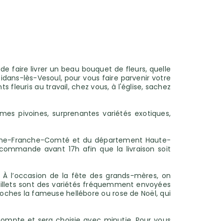
 faire livrer un beau bouquet de fleurs, quelle
oidans-lès-Vesoul, pour vous faire parvenir votre
leuris au travail, chez vous, à l'église, sachez
imes pivoines, surprenantes variétés exotiques,
rgogne-Franche-Comté et du département Haute-
r commande avant 17h afin que la livraison soit
e. À l’occasion de la fête des grands-mères, on
es œillets sont des variétés fréquemment envoyées
proches la fameuse hellébore ou rose de Noël, qui
compte et sera choisie avec minutie. Pour vous