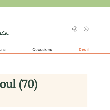
nce
ons
Occasions
Deuil
oul (70)