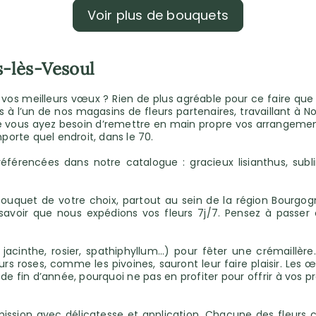
Voir plus de bouquets
s-lès-Vesoul
s meilleurs vœux ? Rien de plus agréable pour ce faire que de
 à l’un de nos magasins de fleurs partenaires, travaillant à N
vous ayez besoin d’remettre en main propre vos arrangements f
orte quel endroit, dans le 70.
référencées dans notre catalogue : gracieux lisianthus, subl
e bouquet de votre choix, partout au sein de la région Bou
ut savoir que nous expédions vos fleurs 7j/7. Pensez à passe
acinthe, rosier, spathiphyllum...) pour fêter une crémaillèr
leurs roses, comme les pivoines, sauront leur faire plaisir. L
de fin d’année, pourquoi ne pas en profiter pour offrir à vos 
ission avec délicatesse et application. Chacune des fleurs 