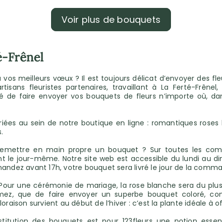
Voir plus de bouquets
é-Frênel
 meilleurs vœux ? Il est toujours délicat d’envoyer des fleurs,
artisans fleuristes partenaires, travaillant à La Ferté-Frên
lité de faire envoyer vos bouquets de fleurs n’importe où, d
iées au sein de notre boutique en ligne : romantiques roses b
.
re remettre en main propre un bouquet ? Sur toutes les 
t le jour-même. Notre site web est accessible du lundi au dim
mandez avant 17h, votre bouquet sera livré le jour de la comm
 Pour une cérémonie de mariage, la rose blanche sera du plus 
imez, que de faire envoyer un superbe bouquet coloré, com
raison survient au début de l’hiver : c’est la plante idéale à of
itution des bouquets est pour 123fleurs une notion essentie