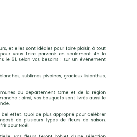
 et elles sont idéales pour faire plaisir, à tout
el, pour vous faire parvenir en seulement 4h la
ans le 61, selon vos besoins : sur un événement
lanches, sublimes pivoines, gracieux lisianthus,
communes du département Orne et de la région
anche : ainsi, vos bouquets sont livrés aussi le
ande.
bel effet. Quoi de plus approprié pour célébrer
posé de plusieurs types de fleurs de saison.
frir pour Noël.
lle. Vos fleurs feront l’objet d’une sélection