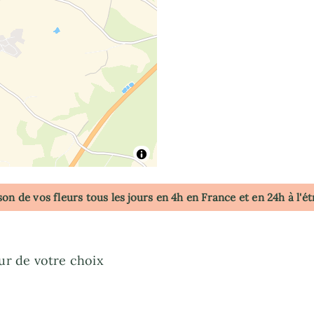
son de vos fleurs tous les jours en 4h
en France
et en 24h à l'é
our de votre choix