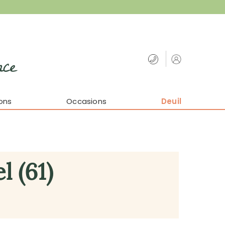
nce
ons
Occasions
Deuil
l (61)