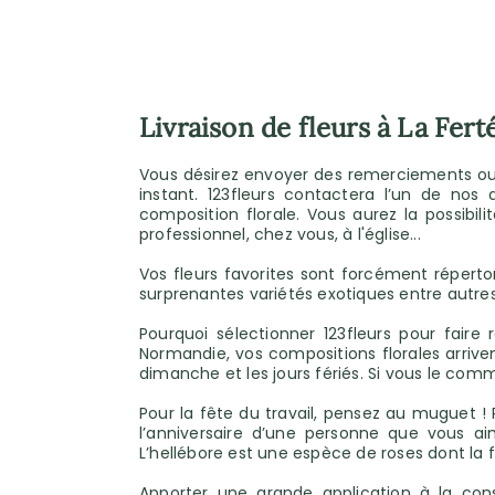
Livraison de fleurs à La Fert
Vous désirez envoyer des remerciements ou vos
instant. 123fleurs contactera l’un de nos 
composition florale. Vous aurez la possibi
professionnel, chez vous, à l'église...
Vos fleurs favorites sont forcément répertor
surprenantes variétés exotiques entre autres
Pourquoi sélectionner 123fleurs pour fai
Normandie, vos compositions florales arriven
dimanche et les jours fériés. Si vous le com
Pour la fête du travail, pensez au muguet !
l’anniversaire d’une personne que vous a
L’hellébore est une espèce de roses dont la flo
Apporter une grande application à la const