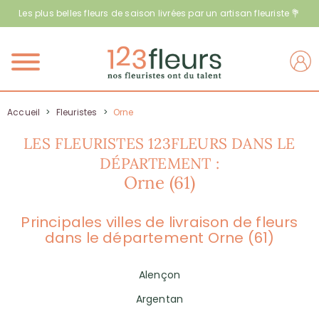
Les plus belles fleurs de saison livrées par un artisan fleuriste 💐
Menu
Accueil
>
Fleuristes
>
Orne
LES FLEURISTES 123FLEURS DANS LE
DÉPARTEMENT :
Orne (61)
Principales villes de livraison de fleurs
dans le département Orne (61)
Alençon
Argentan