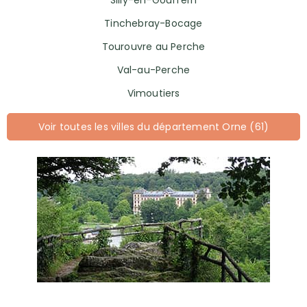
Silly-en-Gouffern
Tinchebray-Bocage
Tourouvre au Perche
Val-au-Perche
Vimoutiers
Voir toutes les villes du département Orne (61)