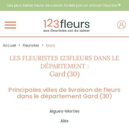
Les plus belles fleurs de saison livrées par un artisan fleuriste 💐
Menu
Accueil
>
Fleuristes
>
Gard
LES FLEURISTES 123FLEURS DANS LE
DÉPARTEMENT :
Gard (30)
Principales villes de livraison de fleurs
dans le département Gard (30)
Aigues-Mortes
Alès