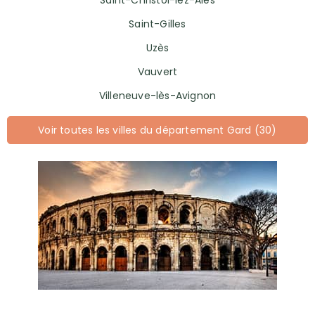
Saint-Christol-lez-Alès
Saint-Gilles
Uzès
Vauvert
Villeneuve-lès-Avignon
Voir toutes les villes du département Gard (30)