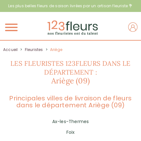
Les plus belles fleurs de saison livrées par un artisan fleuriste 💐
Menu
Accueil
>
Fleuristes
>
Ariège
LES FLEURISTES 123FLEURS DANS LE
DÉPARTEMENT :
Ariège (09)
Principales villes de livraison de fleurs
dans le département Ariège (09)
Ax-les-Thermes
Foix