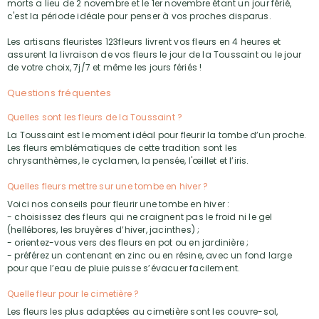
morts a lieu de 2 novembre et le 1er novembre étant un jour férié,
c'est la période idéale pour penser à vos proches disparus.
Les artisans fleuristes 123fleurs livrent vos fleurs en 4 heures et
assurent la livraison de vos fleurs le jour de la Toussaint ou le jour
de votre choix, 7j/7 et même les jours fériés !
Questions fréquentes
Quelles sont les fleurs de la Toussaint ?
La Toussaint est le moment idéal pour fleurir la tombe d’un proche.
Les fleurs emblématiques de cette tradition sont les
chrysanthèmes, le cyclamen, la pensée, l'œillet et l’iris.
Quelles fleurs mettre sur une tombe en hiver ?
Voici nos conseils pour fleurir une tombe en hiver :
- choisissez des fleurs qui ne craignent pas le froid ni le gel
(hellébores, les bruyères d’hiver, jacinthes) ;
- orientez-vous vers des fleurs en pot ou en jardinière ;
- préférez un contenant en zinc ou en résine, avec un fond large
pour que l’eau de pluie puisse s’évacuer facilement.
Quelle fleur pour le cimetière ?
Les fleurs les plus adaptées au cimetière sont les couvre-sol,