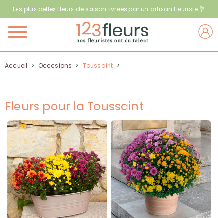
Les plus belles fleurs de saison livrées par un artisan fleuriste 💐
Menu
Accueil
>
Occasions
>
Toussaint
>
Fleurs pour la Toussaint