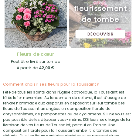
fleurissement
de tombe
DÉCOUVRIR
Fleurs de cœur
Peut être livré sur tombe
A partir de
42,00 €
Comment choisir ses fleurs pour la Toussaint ?
Fête de tous les saints dans l’Église catholique, la Toussaint est
fêtée le 1er novembre. Au lendemain de celle-ci, il est d’usage de
rendre hommage aux disparus en déposant sur leur tombe des
fleurs de Toussaint arrangées en composition florale de
chrysanthèmes, de pomponettes ou de cyclamens. S’il ne vous est
pas possible de les déposer vous-même, 123fleurs se charge de la
livraison de vos fleurs de Toussaint, partout en France. Une
composition florale pour la Toussaint embellit la tombe des
défunts. Et, si les fleurs sont bien choisies, elles pourront durer