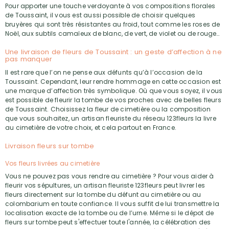
Pour apporter une touche verdoyante à vos compositions florales
de Toussaint, il vous est aussi possible de choisir quelques
bruyères qui sont très résistantes au froid, tout comme les roses de
Noël, aux subtils camaïeux de blanc, de vert, de violet ou de rouge…
Une livraison de fleurs de Toussaint : un geste d’affection à ne
pas manquer
Il est rare que l’on ne pense aux défunts qu’à l’occasion de la
Toussaint. Cependant, leur rendre hommage en cette occasion est
une marque d’affection très symbolique. Où que vous soyez, il vous
est possible de fleurir la tombe de vos proches avec de belles fleurs
de Toussaint. Choisissez la fleur de cimetière ou la composition
que vous souhaitez, un artisan fleuriste du réseau 123fleurs la livre
au cimetière de votre choix, et cela partout en France.
Livraison fleurs sur tombe
Vos fleurs livrées au cimetière
Vous ne pouvez pas vous rendre au cimetière ? Pour vous aider à
fleurir vos sépultures, un artisan fleuriste 123fleurs peut livrer les
fleurs directement sur la tombe du défunt au cimetière ou au
colombarium en toute confiance. Il vous suffit de lui transmettre la
localisation exacte de la tombe ou de l’urne. Même si le dépot de
fleurs sur tombe peut s'effectuer toute l'année, la célébration des