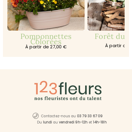
Pomponnettes
Forêt du s
Colorées
À partir de 
À partir de 27,00 €
Contactez-nous au
03 79 33 67 09
Du
lundi
au
vendredi 9h-12h
et
14h-18h