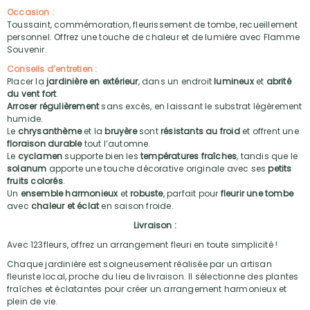
Occasion :
Toussaint, commémoration, fleurissement de tombe, recueillement
personnel. Offrez une touche de chaleur et de lumière avec Flamme
Souvenir.
Conseils d’entretien :
Placer la
jardinière en extérieur
, dans un endroit
lumineux
et
abrité
du vent fort
.
Arroser régulièrement
sans excès, en laissant le substrat légèrement
humide.
Le
chrysanthème
et la
bruyère
sont
résistants au froid
et offrent une
floraison durable
tout l’automne.
Le
cyclamen
supporte bien les
températures fraîches
, tandis que le
solanum
apporte une touche décorative originale avec ses
petits
fruits colorés
.
Un
ensemble harmonieux
et
robuste
, parfait pour
fleurir une tombe
avec
chaleur et éclat
en saison froide.
Livraison :
Avec 123fleurs, offrez un arrangement fleuri en toute simplicité !
Chaque jardinière est soigneusement réalisée par un artisan
fleuriste local, proche du lieu de livraison. Il sélectionne des plantes
fraîches et éclatantes pour créer un arrangement harmonieux et
plein de vie.