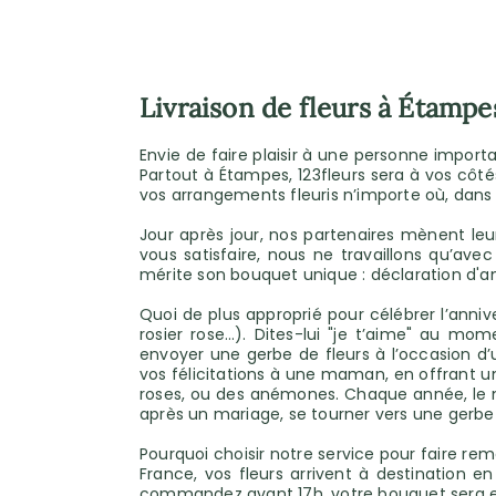
Livraison de fleurs à Étampe
Envie de faire plaisir à une personne important
Partout à Étampes, 123fleurs sera à vos côté
vos arrangements fleuris n’importe où, dans l
Jour après jour, nos partenaires mènent le
vous satisfaire, nous ne travaillons qu’ave
mérite son bouquet unique : déclaration d'
Quoi de plus approprié pour célébrer l’anniv
rosier rose…). Dites-lui "je t’aime" au mo
envoyer une gerbe de fleurs à l’occasion d
vos félicitations à une maman, en offrant u
roses, ou des anémones. Chaque année, le mug
après un mariage, se tourner vers une gerbe
Pourquoi choisir notre service pour faire 
France, vos fleurs arrivent à destination 
commandez avant 17h, votre bouquet sera e