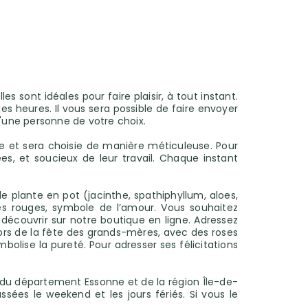
es sont idéales pour faire plaisir, à tout instant.
es heures. Il vous sera possible de faire envoyer
 d'une personne de votre choix.
e et sera choisie de manière méticuleuse. Pour
es, et soucieux de leur travail. Chaque instant
e plante en pot (jacinthe, spathiphyllum, aloes,
ses rouges, symbole de l’amour. Vous souhaitez
écouvrir sur notre boutique en ligne. Adressez
ors de la fête des grands-mères, avec des roses
bolise la pureté. Pour adresser ses félicitations
 du département Essonne et de la région Île-de-
ées le weekend et les jours fériés. Si vous le