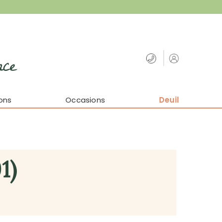
nce
ons
Occasions
Deuil
1)