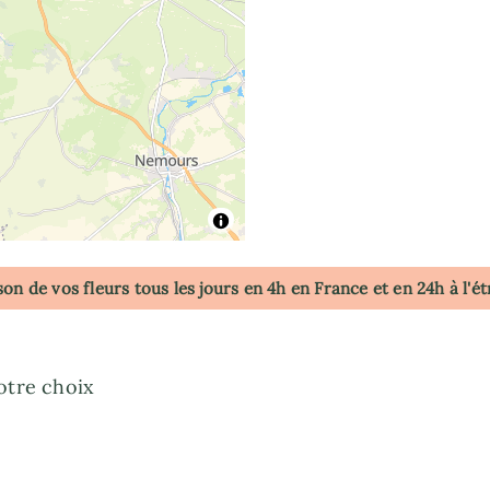
son de vos fleurs tous les jours en 4h
en France
et en 24h à l'é
otre choix