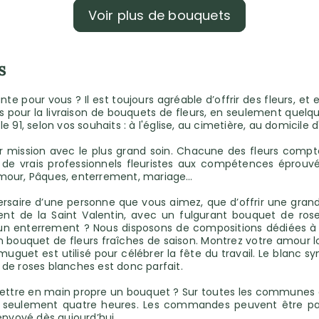
Voir plus de bouquets
s
e pour vous ? Il est toujours agréable d’offrir des fleurs, et ell
s pour la livraison de bouquets de fleurs, en seulement quelqu
e 91, selon vos souhaits : à l'église, au cimetière, au domicile
ur mission avec le plus grand soin. Chacune des fleurs compt
c de vrais professionnels fleuristes aux compétences éprouvé
amour, Pâques, enterrement, mariage…
ersaire d’une personne que vous aimez, que d’offrir une grand
ment de la Saint Valentin, avec un fulgurant bouquet de ro
’un enterrement ? Nous disposons de compositions dédiées à d
n bouquet de fleurs fraîches de saison. Montrez votre amour l
uet est utilisé pour célébrer la fête du travail. Le blanc sym
 de roses blanches est donc parfait.
remettre en main propre un bouquet ? Sur toutes les communes
en seulement quatre heures. Les commandes peuvent être pass
nvoyé dès aujourd’hui.