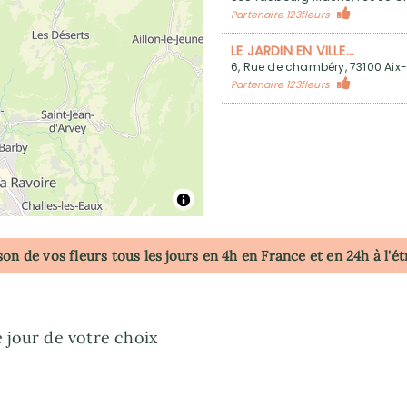
Partenaire 123fleurs
LE JARDIN EN VILLE...
6, Rue de chambéry, 73100 Aix
Partenaire 123fleurs
son de vos fleurs tous les jours en 4h
en France
et en 24h à l'é
e jour de votre choix