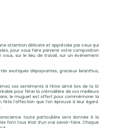
 une attention délicate et appréciée par ceux qui
volex, pour vous faire parvenir votre composition
 vous, sur le lieu de travail, sur un événement
tés exotiques dépaysantes, gracieux lisianthus,
imez vos sentiments à l’être aimé lors de la St
able pour fêter la crémaillère de vos meilleurs
es ans, le muguet est offert pour commémorer la
n fête l’affection que l’on éprouve à leur égard.
.
conscience toute particulière sera donnée à la
tes font tous état d’un vrai savoir-faire. Chaque
our…