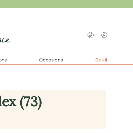
nce
ons
Occasions
Deuil
ex (73)