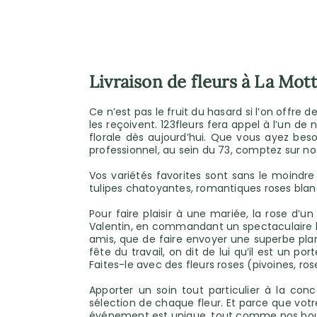
Livraison de fleurs à La Mot
Ce n’est pas le fruit du hasard si l’on offre
les reçoivent. 123fleurs fera appel à l’un de
florale dès aujourd’hui. Que vous ayez bes
professionnel, au sein du 73, comptez sur no
Vos variétés favorites sont sans le moindre
tulipes chatoyantes, romantiques roses blan
Pour faire plaisir à une mariée, la rose d’
Valentin, en commandant un spectaculaire bo
amis, que de faire envoyer une superbe plan
fête du travail, on dit de lui qu’il est un p
Faites-le avec des fleurs roses (pivoines, r
Apporter un soin tout particulier à la con
sélection de chaque fleur. Et parce que votre
événement est unique, tout comme nos bouqu