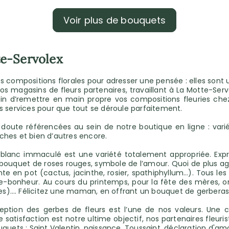
Voir plus de bouquets
te-Servolex
 des compositions florales pour adresser une pensée : elles sont
 nos magasins de fleurs partenaires, travaillant à La Motte-Ser
oin d’remettre en main propre vos compositions fleuries chez
s services pour que tout se déroule parfaitement.
 doute référencées au sein de notre boutique en ligne : varié
ches et bien d’autres encore.
un blanc immaculé est une variété totalement appropriée. Expr
uquet de roses rouges, symbole de l’amour. Quoi de plus agré
te en pot (cactus, jacinthe, rosier, spathiphyllum…). Tous l
orte-bonheur. Au cours du printemps, pour la fête des mères, o
oses)…. Félicitez une maman, en offrant un bouquet de gerberas
ception des gerbes de fleurs est l’une de nos valeurs. Une 
 satisfaction est notre ultime objectif, nos partenaires fleuris
ets : Saint Valentin, naissance, Toussaint, déclaration d'am