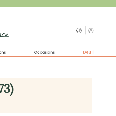
nce
ons
Occasions
Deuil
73)