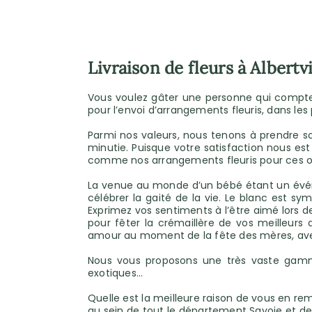
Livraison de fleurs à Albertvi
Vous voulez gâter une personne qui compte po
pour l’envoi d’arrangements fleuris, dans les pl
Parmi nos valeurs, nous tenons à prendre s
minutie. Puisque votre satisfaction nous es
comme nos arrangements fleuris pour ces occa
La venue au monde d’un bébé étant un événe
célébrer la gaité de la vie. Le blanc est sy
Exprimez vos sentiments à l’être aimé lors d
pour fêter la crémaillère de vos meilleurs
amour au moment de la fête des mères, avec
Nous vous proposons une très vaste gamme 
exotiques...
Quelle est la meilleure raison de vous en re
au sein de tout le département Savoie et d