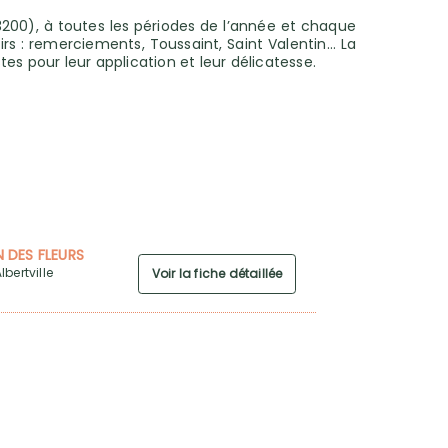
(73200), à toutes les périodes de l’année et chaque
rs : remerciements, Toussaint, Saint Valentin… La
stes pour leur application et leur délicatesse.
 DES FLEURS
bertville
Voir la fiche détaillée