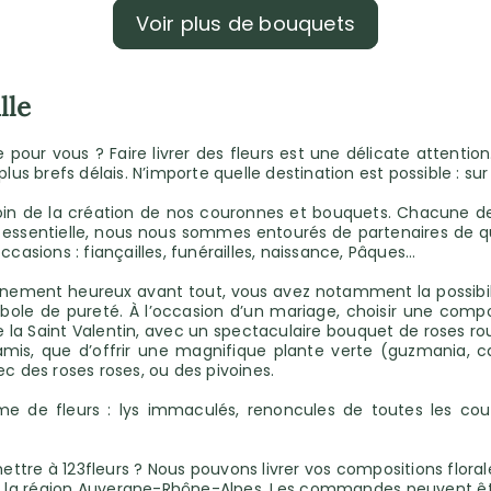
Voir plus de bouquets
lle
ur vous ? Faire livrer des fleurs est une délicate attention. 
us brefs délais. N’importe quelle destination est possible : sur le
oin de la création de nos couronnes et bouquets. Chacune de
t essentielle, nous nous sommes entourés de partenaires de qu
sions : fiançailles, funérailles, naissance, Pâques…
ment heureux avant tout, vous avez notamment la possibilité
mbole de pureté. À l’occasion d’un mariage, choisir une compo
e la Saint Valentin, avec un spectaculaire bouquet de roses r
 amis, que d’offrir une magnifique plante verte (guzmania, c
 des roses roses, ou des pivoines.
de fleurs : lys immaculés, renoncules de toutes les coule
mettre à 123fleurs ? Nous pouvons livrer vos compositions flo
e la région Auvergne-Rhône-Alpes. Les commandes peuvent être