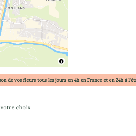
son de vos fleurs tous les jours en 4h
en France
et en 24h à l'é
e votre choix