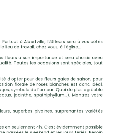
Partout à Albertville, 123fleurs sera à vos côtés
 lieu de travail, chez vous, à l'église...
s fleurs a son importance et sera choisie avec
alité. Toutes les occasions sont spéciales, tout
 d’opter pour des fleurs gaies de saison, pour
sition florale de roses blanches est donc idéal.
ouges, symbole de l’amour. Quoi de plus agréable
actus, jacinthe, spathiphyllum…). Montrez votre
urs, superbes pivoines, surprenantes variétés
rales en seulement 4h. C’est évidemment possible
 passées le weekend et les jours fériés. Besoin