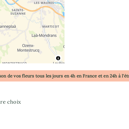
son de vos fleurs tous les jours en 4h
en France
et en 24h à l'é
tre choix