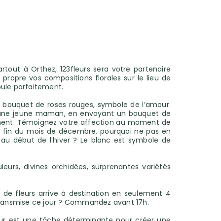
artout à Orthez, 123fleurs sera votre partenaire
n propre vos compositions florales sur le lieu de
oule parfaitement.
e bouquet de roses rouges, symbole de l’amour.
itez une jeune maman, en envoyant un bouquet de
rrement. Témoignez votre affection au moment de
 la fin du mois de décembre, pourquoi ne pas en
t au début de l’hiver ? Le blanc est symbole de
eurs, divines orchidées, surprenantes variétés
 de fleurs arrive à destination en seulement 4
 transmise ce jour ? Commandez avant 17h.
leur est une tâche déterminante pour créer une