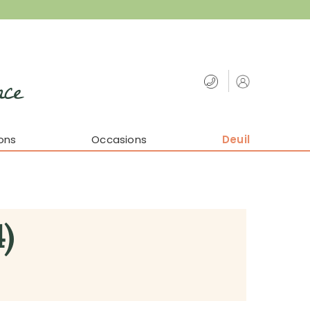
nce
ons
Occasions
Deuil
4)