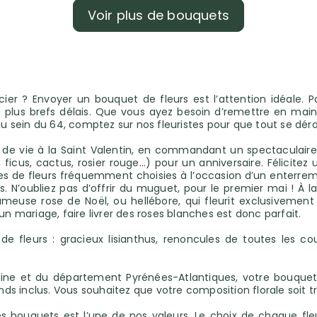
Voir plus de bouquets
cier ? Envoyer un bouquet de fleurs est l’attention idéale. P
 les plus brefs délais. Que vous ayez besoin d’remettre en mai
 au sein du 64, comptez sur nos fleuristes pour que tout se dér
 de vie à la Saint Valentin, en commandant un spectaculair
 ficus, cactus, rosier rouge...) pour un anniversaire. Félic
sortes de fleurs fréquemment choisies à l’occasion d’un ente
s. N’oubliez pas d’offrir du muguet, pour le premier mai ! À
 fameuse rose de Noël, ou hellébore, qui fleurit exclusivemen
un mariage, faire livrer des roses blanches est donc parfait.
 fleurs : gracieux lisianthus, renoncules de toutes les coul
aine et du département Pyrénées-Atlantiques, votre bouquet
ds inclus. Vous souhaitez que votre composition florale soit
des bouquets est l’une de nos valeurs. Le choix de chaque f