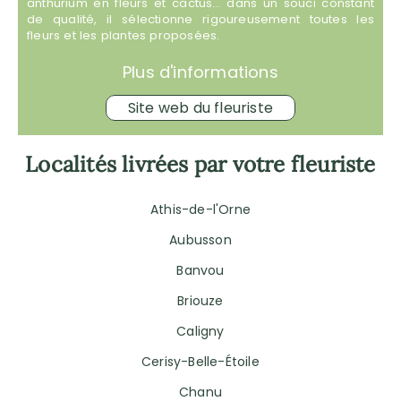
anthurium en fleurs et cactus… dans un souci constant
de qualité, il sélectionne rigoureusement toutes les
fleurs et les plantes proposées.
Plus d'informations
Site web du fleuriste
Localités livrées par votre fleuriste
Athis-de-l'Orne
Aubusson
Banvou
Briouze
Caligny
Cerisy-Belle-Étoile
Chanu