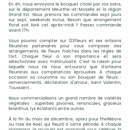
En 4h, nous envoyons le bouquet choisi par vos soins,
sur le département Meurthe-et-Moselle et la région
Grand Est. Nous prenons les commandes sept jours
sur sept, weekends inclus. Besoin que arrangement
floral soit livré cet après-midi ? Passez commande
avant 17h.
Vous pourrez compter sur 123fleurs et ses artisans
fleuristes partenaires pour vous composer des
arrangements de fleurs fraîches dans les règles de
l’art. Chaque fleur a son importance et sera
sélectionnée avec méticulosité. C’est la raison pour
laquelle nous ne nous entourons que d’artisans
fleuristes aux compétences éprouvées. À chaque
occasion sa couronne ou son bouquet de fleurs :
remerciements, déclaration d'amour, Saint Valentin,
Toussaint…
Nous commercialisons un grand nombre de variétés
végétales : superbes pivoines, renoncules, gracieux
lisianthus, lys éclatants entre autres.
À la fin du mois de décembre, optez pour l’hellébore
ou rose de Noël, qui fleurit à cette période. À chaque
printemps, le muguet est approprié pour célébrer la