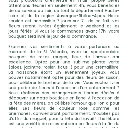
vous proposons d’remettre en main propre belles
attentions fleuries en seulement 4h. Vous bénéficiez
de ce service au sein de tout le département Haute-
Loire et de la région Auvergne-Rhône-Alpes. Notre
service est accessible 7 jours sur 7 : de ce fait, vos
fleurs seront livrées également le weekend et les
jours fériés. Si vous le commandez avant 17h, votre
bouquet sera livré le jour de la commande.
Exprimez vos sentiments à votre partenaire au
moment de la St Valentin, avec un spectaculaire
bouquet de roses rouges, fleur de l’amour par
excellence. Optez pour une sublime plante verte
(aloes, jacinthe, rosier, ficus...) pour une crémaillère.
La naissance étant un événement joyeux, vous
pouvez notamment opter pour des fleurs de saison,
pour célébrer le bonheur de la vie. Vous voulez livrer
une gerbe de fleurs à l’occasion d’un enterrement ?
Nous réalisons des arrangements floraux dédiés à
découvrir sur notre boutique en ligne. À l’occasion de
la fête des mères, on célèbre l’amour que l’on a pour
elles. Les fleurs de couleur rose, comme les
anémones, conviendront parfaitement. N’oubliez pas
d’offrir du muguet, pour la fête du travail ! L’hellébore
est une variété de roses qui sera en fleurs à la fin du