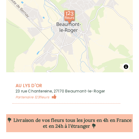
AU LYS D'OR
23 rue Chantereine, 27170 Beaumont-le-Roger
Partenaire 123fleurs
💐 Livraison de vos fleurs tous les jours en 4h
en France
et en 24h à l'étranger 💐