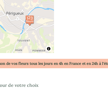
son de vos fleurs tous les jours en 4h
en France
et en 24h à l'é
jour de votre choix