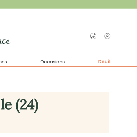
nce
ons
Occasions
Deuil
le (24)