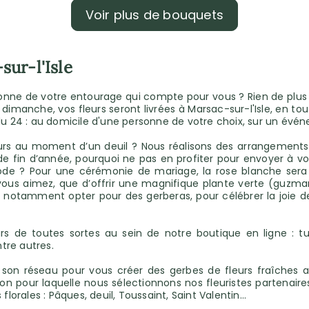
Voir plus de bouquets
sur-l'Isle
ersonne de votre entourage qui compte pour vous ? Rien de pl
u dimanche, vos fleurs seront livrées à Marsac-sur-l'Isle, en tou
 du 24 : au domicile d'une personne de votre choix, sur un évé
leurs au moment d’un deuil ? Nous réalisons des arrangements
de fin d’année, pourquoi ne pas en profiter pour envoyer à v
iode ? Pour une cérémonie de mariage, la rose blanche sera 
 vous aimez, que d’offrir une magnifique plante verte (guzma
 notamment opter pour des gerberas, pour célébrer la joie d
 de toutes sortes au sein de notre boutique en ligne : tuli
tre autres.
 son réseau pour vous créer des gerbes de fleurs fraîches a
ison pour laquelle nous sélectionnons nos fleuristes partena
orales : Pâques, deuil, Toussaint, Saint Valentin…