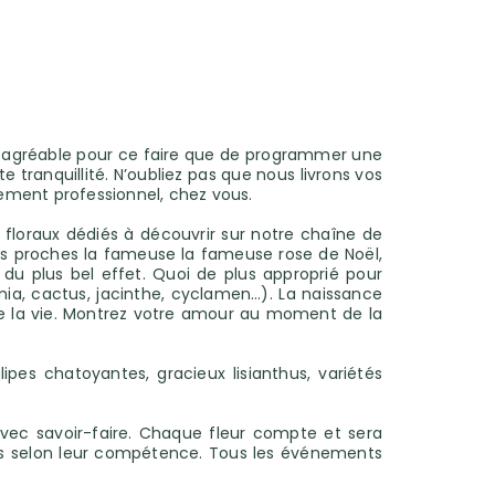
us agréable pour ce faire que de programmer une
te tranquillité. N’oubliez pas que nous livrons vos
nement professionnel, chez vous.
 floraux dédiés à découvrir sur notre chaîne de
os proches la fameuse la fameuse rose de Noël,
du plus bel effet. Quoi de plus approprié pour
nia, cactus, jacinthe, cyclamen…). La naissance
e la vie. Montrez votre amour au moment de la
pes chatoyantes, gracieux lisianthus, variétés
vec savoir-faire. Chaque fleur compte et sera
ires selon leur compétence. Tous les événements