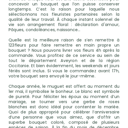
concevoir un bouquet que l’on puisse conserver
longtemps. C’est la raison pour laquelle nous
sélectionnons nos fleuristes partenaires selon la
qualité de leur travail. À chaque instant solennel de
vie son arrangement floral : déclaration d'amour,
Pâques, condoléances, naissance…
Quelle est la meilleure raison de s’en remettre à
123fleurs pour faire remettre en main propre un
bouquet ? Nous pouvons livrer vos fleurs 4h après la
commande. Vous profitez de ce service au sein de
tout le département Aveyron et de la région
Occitanie. Et bien évidemment, les weekends et jours
fériés sont inclus. Si vous le commandez avant 17h,
votre bouquet sera envoyé le jour-même.
Chaque année, le muguet est offert au moment du
1er mai, il symbolise le bonheur. Le blanc est symbole
de pureté. Pour féliciter les époux au moment d’un
mariage, se tourner vers une gerbe de roses
blanches est donc idéal pour contenter la mariée.
Quoi de plus approprié pour célébrer l’anniversaire
d’une personne que vous aimez, que d’offrir un
superbe bouquet coloré, composé de plusieurs
espèces de saison. À la fin du mois de décembre,