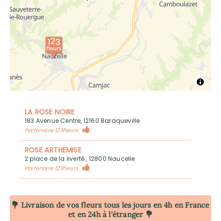
LA ROSE NOIRE
183 Avenue Centre, 12160 Baraqueville
Partenaire 123fleurs
ROSE ARTHEMISE
2 place de la liverté , 12800 Naucelle
Partenaire 123fleurs
💐 Livraison de vos fleurs tous les jours en 4h
en France
et en 24h à l'étranger 💐