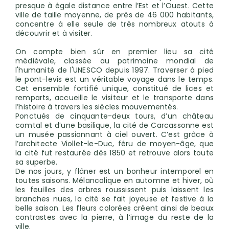
presque à égale distance entre l’Est et l’Ouest. Cette
ville de taille moyenne, de près de 46 000 habitants,
concentre à elle seule de très nombreux atouts à
découvrir et à visiter.
On compte bien sûr en premier lieu sa cité
médiévale, ​​classée au patrimoine mondial de
l'humanité de l'UNESCO depuis 1997. Traverser à pied
le pont-levis est un véritable voyage dans le temps.
Cet ensemble fortifié unique, constitué de lices et
remparts, accueille le visiteur et le transporte dans
l’histoire à travers les siècles mouvementés.
Ponctués de cinquante-deux tours, d’un château
comtal et d’une basilique, la cité de Carcassonne est
un musée passionnant à ciel ouvert. ​​C’est grâce à
l’architecte Viollet-le-Duc, féru de moyen-âge, que
la cité fut restaurée dès 1850 et retrouve alors toute
sa superbe.
De nos jours, y flâner est un bonheur intemporel en
toutes saisons. Mélancolique en automne et hiver, où
les feuilles des arbres roussissent puis laissent les
branches nues, la cité se fait joyeuse et festive à la
belle saison. Les fleurs colorées créent ainsi de beaux
contrastes avec la pierre, à l’image du reste de la
ville.