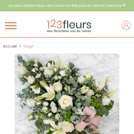
Les plus belles fleurs de saison livrées par un artisan fleuriste 💐
Menu
Accueil
>
Sagri