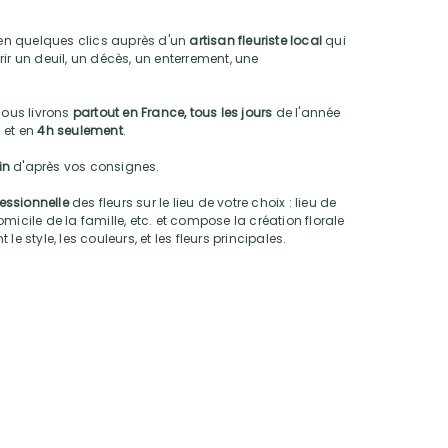
n quelques clics auprès d'un
artisan fleuriste local
qui
ir un deuil, un décès, un enterrement, une
nous livrons
partout en France, tous les jours
de l'année
 et en
4h seulement
.
oin
d'après vos consignes.
fessionnelle
des fleurs sur le lieu de votre choix : lieu de
micile de la famille, etc. et compose la création florale
e style, les couleurs, et les fleurs principales.