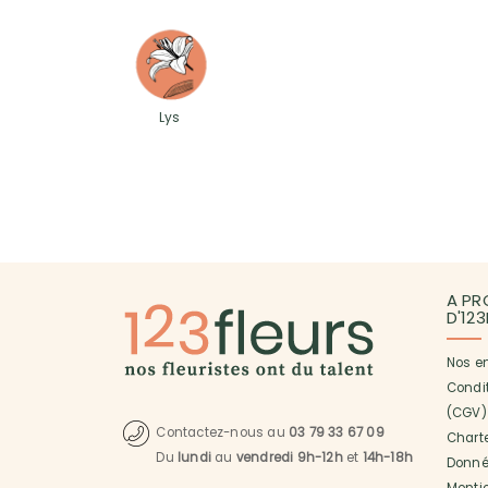
Lys
A PR
D'12
Nos e
Condi
(CGV)
Contactez-nous au
03 79 33 67 09
Charte
Du
lundi
au
vendredi 9h-12h
et
14h-18h
Donné
Menti