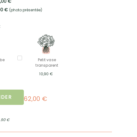
2,00 €
,00 €
(photo présentée)
:
mbe
Petit vase
transparent
10,90 €
DER
62,00 €
2,90 €