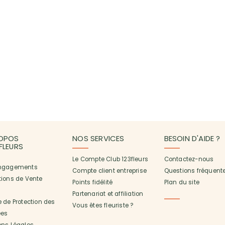
OPOS
NOS SERVICES
BESOIN D'AIDE ?
3FLEURS
Le Compte Club 123fleurs
Contactez-nous
ngagements
Compte client entreprise
Questions fréquent
tions de Vente
Points fidélité
Plan du site
Partenariat et affiliation
 de Protection des
Vous êtes fleuriste ?
es
ons Légales