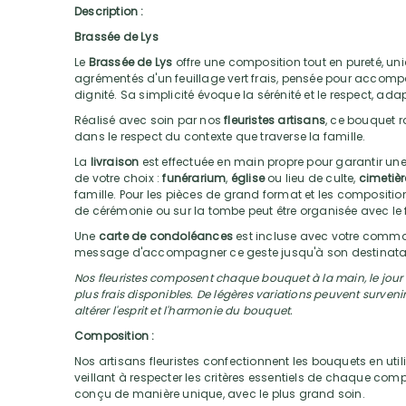
Description :
Brassée de Lys
Le
Brassée de Lys
offre une composition tout en pureté, un
agrémentés d'un feuillage vert frais, pensée pour accom
dignité. Sa simplicité évoque la sérénité et le respect, a
Réalisé avec soin par nos
fleuristes artisans
, ce bouquet ra
dans le respect du contexte que traverse la famille.
La
livraison
est effectuée en main propre pour garantir une
de votre choix :
funérarium
,
église
ou lieu de culte,
cimetièr
famille. Pour les pièces de grand format et les compositions
de cérémonie ou sur la tombe peut être organisée avec le f
Une
carte de condoléances
est incluse avec votre comma
message d'accompagner ce geste jusqu'à son destinatai
Nos fleuristes composent chaque bouquet à la main, le jour m
plus frais disponibles. De légères variations peuvent surveni
altérer l'esprit et l'harmonie du bouquet.
Composition :
Nos artisans fleuristes confectionnent les bouquets en utili
veillant à respecter les critères essentiels de chaque com
conçu de manière unique, avec le plus grand soin.