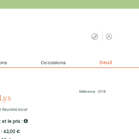
ons
Occasions
Deuil
Référence : 51741
Lys
 fleuriste local
et le prix :
 : 42,00 €