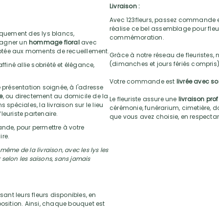
Livraison :
Avec 123fleurs, passez commande e
réalise ce bel assemblage pour fleur
iquement des lys blancs,
commémoration.
pagner un
hommage floral
avec
daptée aux moments de recueillement.
Grâce à notre réseau de fleuristes, 
(dimanches et jours fériés compris)
ffiné allie sobriété et élégance,
Votre commande est
livrée avec s
 présentation soignée, à l'adresse
e
, ou directement au domicile de la
Le fleuriste assure une
livraison pro
 spéciales, la livraison sur le lieu
cérémonie, funérarium, cimetière, do
leuriste partenaire.
que vous avez choisie, en respectant l
nde, pour permettre à votre
re.
ême de la livraison, avec les lys les
r selon les saisons, sans jamais
sant leurs fleurs disponibles, en
position. Ainsi, chaque bouquet est