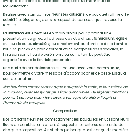
évoque la sérénité et le respect, adaptée aux moments de
recueillement.
Réalisé avec soin par nos
fleuristes artisans
, ce bouquet raffiné allie
sobriété et élégance, dans le respect du contexte que traverse la
famille.
La
livraison
est effectuée en main propre pour garantir une
présentation soignée, à l'adresse de votre choix :
funérarium
,
église
ou lieu de culte,
cimetière
, ou directement au domicile de la famille.
Pour les pièces de grand format et les compositions spéciales, la
livraison sur le lieu de cérémonie ou sur la tombe peut être
organisée avec le fleuriste partenaire.
Une
carte de condoléances
est incluse avec votre commande,
pour permettre à votre message d'accompagner ce geste jusqu'à
son destinataire.
Nos fleuristes composent chaque bouquet à la main, le jour même de
la livraison, avec les lys les plus frais disponibles. De légères variations
peuvent survenir selon les saisons, sans jamais altérer l'esprit et
l'harmonie du bouquet.
Composition :
Nos artisans fleuristes confectionnent les bouquets en utilisant leurs
fleurs disponibles, en veillant à respecter les critères essentiels de
chaque composition. Ainsi, chaque bouquet est conçu de manière