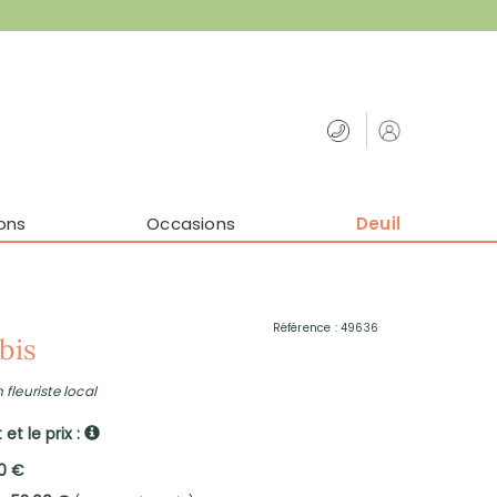
ons
Occasions
Deuil
Référence : 49636
bis
 fleuriste local
et le prix :
00 €