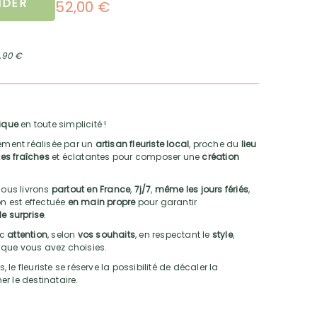
DER
52,00 €
2,90 €
ique
en toute simplicité !
ment réalisée par un
artisan fleuriste local
, proche du
lieu
es fraîches
et éclatantes pour composer une
création
nous livrons
partout en France
,
7j/7
,
même les jours fériés
,
son est effectuée
en main propre
pour garantir
le surprise
.
ec
attention
, selon
vos souhaits
, en respectant le
style
,
que vous avez choisies.
e fleuriste se réserve la possibilité de décaler la
mer le destinataire.