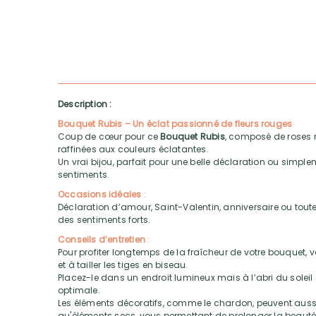
Description :
Bouquet Rubis – Un éclat passionné de fleurs rouges
Coup de cœur pour ce
Bouquet Rubis
, composé de roses r
raffinées aux couleurs éclatantes.
Un vrai bijou, parfait pour une belle déclaration ou simple
sentiments.
Occasions idéales
:
Déclaration d’amour, Saint-Valentin, anniversaire ou tout
des sentiments forts.
Conseils d’entretien
:
Pour profiter longtemps de la fraîcheur de votre bouquet, v
et à tailler les tiges en biseau.
Placez-le dans un endroit lumineux mais à l’abri du soleil 
optimale.
Les éléments décoratifs, comme le chardon, peuvent aussi
qu'éléments secs, vous permettant de prolonger la beaut