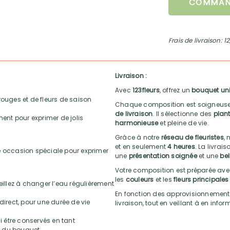
COMMAN
Frais de livraison: 1
Livraison :
Avec
123fleurs
, offrez un
bouquet un
ouges et de fleurs de saison
Chaque composition est soigneuse
de livraison
. Il sélectionne des
plant
ment pour exprimer de jolis
harmonieuse
et pleine de vie.
Grâce à notre
réseau de fleuristes
, 
et en seulement
4 heures
. La livrai
e occasion spéciale pour exprimer
une
présentation soignée
et une
bel
Votre composition est préparée av
les
couleurs
et les
fleurs principales
eillez à changer l’eau régulièrement
En fonction des approvisionnements, l
direct, pour une durée de vie
livraison, tout en veillant à en infor
 être conservés en tant
é du bouquet.