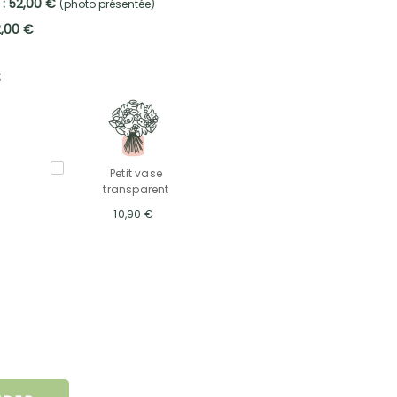
 : 52,00 €
(photo présentée)
2,00 €
:
Petit vase
transparent
10,90 €