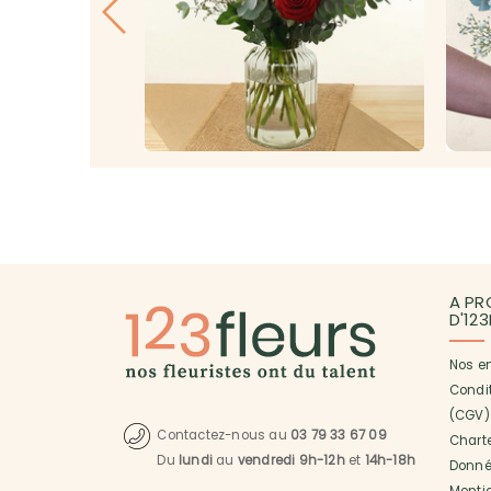
A PR
D'12
Nos e
Condi
(CGV)
Contactez-nous au
03 79 33 67 09
Charte
Du
lundi
au
vendredi 9h-12h
et
14h-18h
Donné
Menti