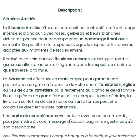
Description :
Sincères Amitiés
Le
Sincères Amitiés
offre une composition contrastée, mêlant rouge
intense et blanc pur, avec roses, gerberas et fleurs blanches
délicates, pensée pour accompagner un
hommage floral
avec
sincérité. Sa palette forte et épurée évoque le respect et le souvenir,
adaptée aux moments de recueillement.
Réalisé avec soin par nos
fleuristes artisans
, ce bouquet rond et
généreux allie caractère et élégance, dans le respect du contexte
que traverse la famille.
La
livraison
est effectuée en main propre pour garantir une
présentation soignée, à l'adresse de votre choix :
funérarium
,
église
ou lieu de culte,
cimetière
, ou directement au domicile de la famille.
Pour les pièces de grand format et les compositions spéciales, la
livraison sur le lieu de cérémonie ou sur la tombe peut être
organisée avec le fleuriste partenaire.
Une
carte de condoléances
est incluse avec votre commande,
pour permettre à votre message d'accompagner ce geste jusqu'à
son destinataire.
Nos fleuristes composent chaque bouquet à la main, le jour même de