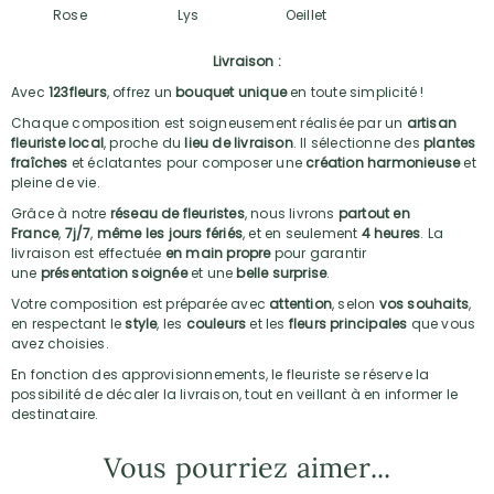
Rose
Lys
Oeillet
Livraison :
Avec
123fleurs
, offrez un
bouquet unique
en toute simplicité !
Chaque composition est soigneusement réalisée par un
artisan
fleuriste local
, proche du
lieu de livraison
. Il sélectionne des
plantes
fraîches
et éclatantes pour composer une
création harmonieuse
et
pleine de vie.
Grâce à notre
réseau de fleuristes
, nous livrons
partout en
France
,
7j/7
,
même les jours fériés
, et en seulement
4 heures
. La
livraison est effectuée
en main propre
pour garantir
une
présentation soignée
et une
belle surprise
.
Votre composition est préparée avec
attention
, selon
vos souhaits
,
en respectant le
style
, les
couleurs
et les
fleurs principales
que vous
avez choisies.
En fonction des approvisionnements, le fleuriste se réserve la
possibilité de décaler la livraison, tout en veillant à en informer le
destinataire.
Vous pourriez aimer...