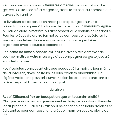
Réalisé avec soin par nos
fleuristes artisans
, ce bouquet rond et
généreux allie sobriété et élégance, dans le respect du contexte que
traverse la famille.
La
livraison
est effectuée en main propre pour garantir une
présentation soignée, à l'adresse de votre choix :
funérarium
,
église
ou lieu de culte,
cimetière
, ou directement au domicile de la famille.
Pour les pièces de grand format et les compositions spéciales, la
livraison sur le lieu de cérémonie ou sur la tombe peut être
organisée avec le fleuriste partenaire.
Une
carte de condoléances
est incluse avec votre commande,
pour permettre à votre message d'accompagner ce geste jusqu'à
son destinataire.
Nos fleuristes composent chaque bouquet à la main, le jour même
de la livraison, avec les fleurs les plus fraîches disponibles. De
légères variations peuvent survenir selon les saisons, sans jamais
altérer l'esprit et l'harmonie du bouquet
Livraison :
Avec 123fleurs, offrez un bouquet unique en toute simplicité !
Chaque bouquet est soigneusement réalisé par un artisan fleuriste
local, proche du lieu de livraison. Il sélectionne des fleurs fraîches et
éclatantes pour composer une création harmonieuse et pleine de