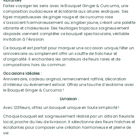
vibrantes
Faites voyager les sens avec le Bouquet Ginger & Curcuma, une
composition audacieuse et éclatante aux allures exotiques. Ses
tiges majestueuses de ginger rouge et de curcuma rose
s’associent harmonieusement au zingiber jaune, créant une palette
vibrante et chaleureuse. Des feuillages tropicaux soigneusement
disposés viennent compléter ce bouquet spectaculaire, véritable
invitation à l’évasion.
Ce bouquet est parfait pour marquer une occasion unique, fêter un
anniversaire ou simplement offrir un souffle de fraîcheur et
d’originalité. Il enchantera les amateurs de fleurs rares et de
compositions hors du commun.
Occasions idéales :
Anniversaire, cadeau original, remerciement raffiné, décoration
d’intérieur ou événement estival. Offrez une touche d’exotisme avec
le Bouquet Ginger & Curcuma !
Livraison :
Avec 123fleurs, offrez un bouquet unique en toute simplicité !
Chaque bouquet est soigneusement réalisé par un artisan fleuriste
local, proche du lieu de livraison. Il sélectionne des fleurs fraîches et
éclatantes pour composer une création harmonieuse et pleine de
vie.