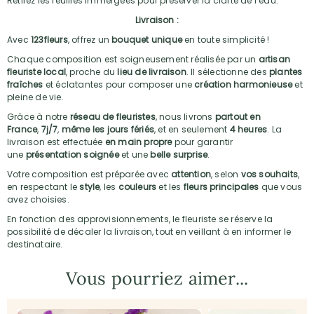
Retirez les feuilles immergées pour préserver la clarté de l’eau.
Livraison :
Avec
123fleurs
, offrez un
bouquet unique
en toute simplicité !
Chaque composition est soigneusement réalisée par un
artisan
fleuriste local
, proche du
lieu de livraison
. Il sélectionne des
plantes
fraîches
et éclatantes pour composer une
création harmonieuse
et
pleine de vie.
Grâce à notre
réseau de fleuristes
, nous livrons
partout en
France
,
7j/7
,
même les jours fériés
, et en seulement
4 heures
. La
livraison est effectuée
en main propre
pour garantir
une
présentation soignée
et une
belle surprise
.
Votre composition est préparée avec
attention
, selon
vos souhaits
,
en respectant le
style
, les
couleurs
et les
fleurs principales
que vous
avez choisies.
En fonction des approvisionnements, le fleuriste se réserve la
possibilité de décaler la livraison, tout en veillant à en informer le
destinataire.
Vous pourriez aimer...