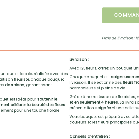
COMMAN
Frais de livraison: 1
Livraison :
Avec 123fleurs, offrez un bouquet uni
 unique et locale, réalisée avec des
Chaque bouquet est
soigneusement 
artisan fleuriste, chaque bouquet
livraison. Il sélectionne des
fleurs f
ses de saison
, garantissant
harmonieuse et pleine de vie.
Grâce à notre réseau de fleuristes, 
uet est idéal pour
soutenir le
et en seulement 4 heures
. La livrai
ment célébrer la beauté des fleurs
présentation
soignée
et une belle su
ement pour une touche florale
Votre bouquet est préparé avec atten
couleurs et les fleurs principales q
Conseils d’entretien :