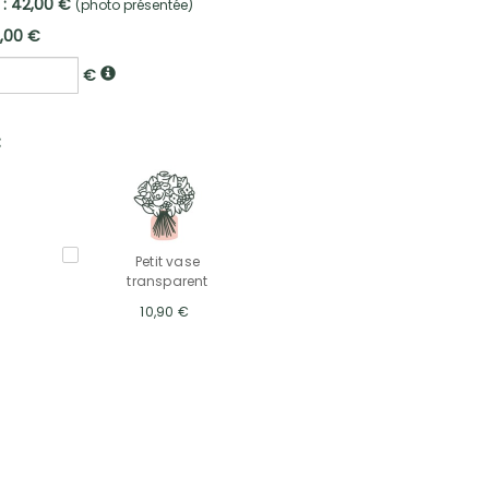
 : 42,00 €
(photo présentée)
2,00 €
€
:
Petit vase
transparent
10,90 €