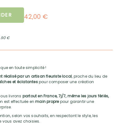
DER
42,00 €
2,90 €
que en toute simplicité !
réalisé par un artisan fleuriste local
, proche du lieu de
raîches et éclatantes
pour composer une création
nous livrons
partout en France, 7j/7, même les jours fériés,
son est effectuée en
main propre
pour garantir une
rprise.
tion, selon vos souhaits, en respectant le style, les
ue vous avez choisies.