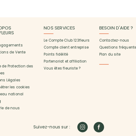
OPOS
NOS SERVICES
BESOIN D'AIDE ?
3FLEURS
Le Compte Club 123fleurs
Contactez-nous
ngagements
Compte client entreprise
Questions fréquent
tions de Vente
Points fidélité
Plan du site
Partenariat et affiliation
 de Protection des
Vous êtes fleuriste ?
es
ons Légales
trer les cookies
seau national
g
rle de nous
Suivez-nous sur :