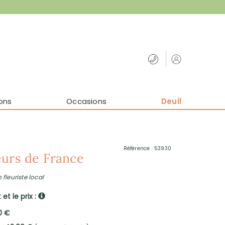
ons
Occasions
Deuil
Référence : 53930
eurs de France
 fleuriste local
et le prix :
0 €