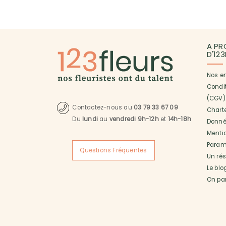
A PR
D'12
Nos e
Condi
(CGV)
Contactez-nous au
03 79 33 67 09
Charte
Du
lundi
au
vendredi 9h-12h
et
14h-18h
Donné
Menti
Paramé
Questions Fréquentes
Un ré
Le blo
On pa