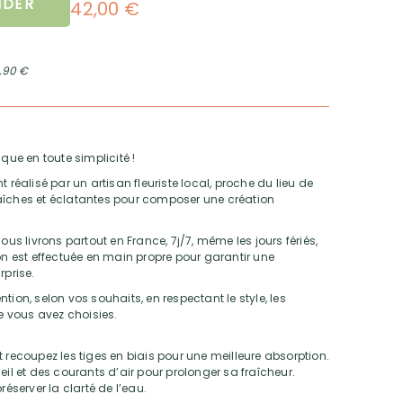
DER
42,00 €
2,90 €
que en toute simplicité !
alisé par un artisan fleuriste local, proche du lieu de
 fraîches et éclatantes pour composer une création
ous livrons partout en France, 7j/7, même les jours fériés,
son est effectuée en main propre pour garantir une
rprise.
tion, selon vos souhaits, en respectant le style, les
ue vous avez choisies.
 recoupez les tiges en biais pour une meilleure absorption.
eil et des courants d’air pour prolonger sa fraîcheur.
réserver la clarté de l’eau.