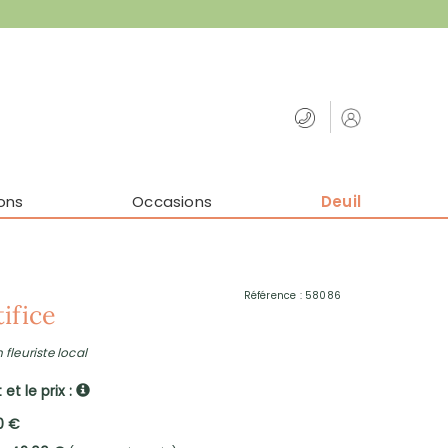
ons
Occasions
Deuil
Référence : 58086
ifice
 fleuriste local
et le prix :
0 €