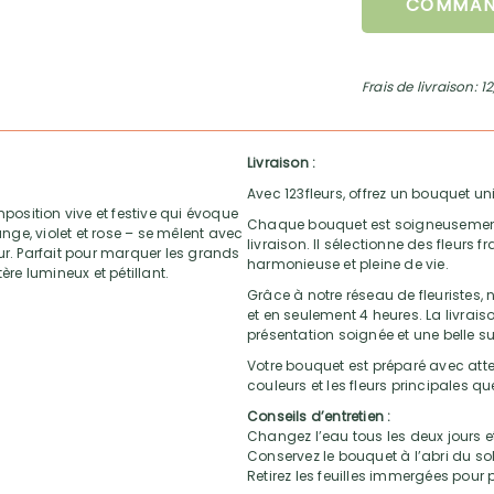
COMMAN
Frais de livraison: 1
Livraison :
Avec 123fleurs, offrez un bouquet uni
mposition vive et festive qui évoque
Chaque bouquet est soigneusement ré
ange, violet et rose – se mêlent avec
livraison. Il sélectionne des fleurs
. Parfait pour marquer les grands
harmonieuse et pleine de vie.
ère lumineux et pétillant.
Grâce à notre réseau de fleuristes, n
et en seulement 4 heures. La livrai
présentation soignée et une belle su
Votre bouquet est préparé avec atten
couleurs et les fleurs principales q
Conseils d’entretien :
Changez l’eau tous les deux jours et
Conservez le bouquet à l’abri du sol
Retirez les feuilles immergées pour p