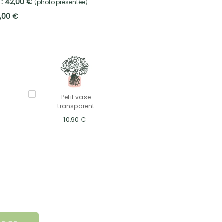
 : 42,00 €
(photo présentée)
2,00 €
:
Petit vase
transparent
10,90 €