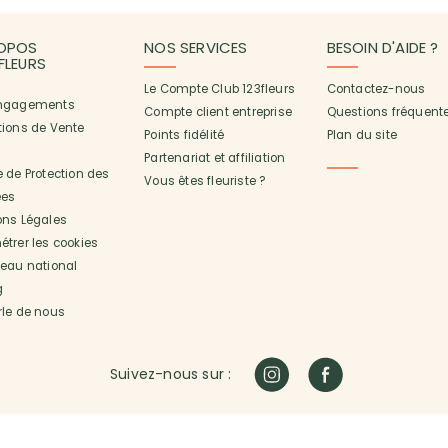
OPOS
NOS SERVICES
BESOIN D'AIDE ?
3FLEURS
Le Compte Club 123fleurs
Contactez-nous
ngagements
Compte client entreprise
Questions fréquent
tions de Vente
Points fidélité
Plan du site
Partenariat et affiliation
 de Protection des
Vous êtes fleuriste ?
es
ons Légales
trer les cookies
seau national
g
rle de nous
Suivez-nous sur :
urs à domicile en France, 123fleurs fédère un réseau de milliers d'artisans fle