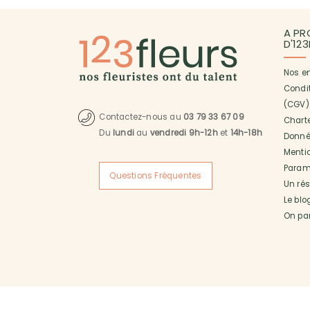
A PR
D'12
Nos e
Condi
(CGV)
Contactez-nous au
03 79 33 67 09
Charte
Du
lundi
au
vendredi 9h-12h
et
14h-18h
Donné
Menti
Paramé
Questions Fréquentes
Un ré
Le blo
On pa
Copyright © 2017 123fleurs Spécialiste de la livraison de fle