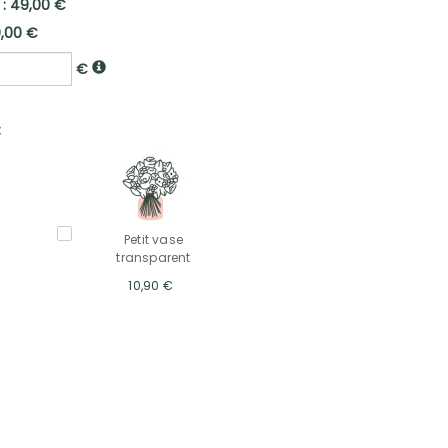
 : 49,00 €
9,00 €
€
:
Petit vase
transparent
10,90 €