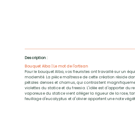
Description :
Bouquet Alba | Le mot de l'artisan
Pour le bouquet Alba, vos fleuristes ont travaillé sur un équil
modernité. La pièce maîtresse de cette création réside da
pétales denses et charnus, qui contrastent magnifiquem
violettes du statice et du freesia. L'idée est d'apporter du re
vaporeuse du statice vient alléger la rigueur de la rose, t
feuillage d'eucalyptus et d'olivier apportent une note végét