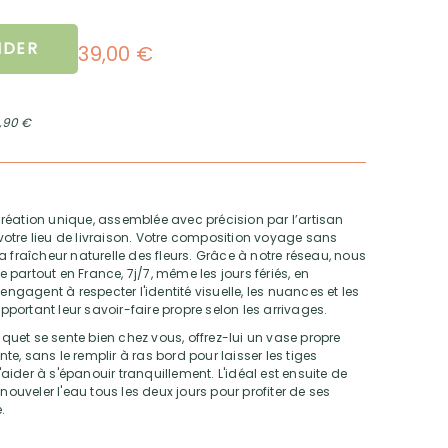
DER
39,00 €
2,90 €
réation unique, assemblée avec précision par l’artisan
e votre lieu de livraison. Votre composition voyage sans
 fraîcheur naturelle des fleurs. Grâce à notre réseau, nous
partout en France, 7j/7, même les jours fériés, en
engagent à respecter l'identité visuelle, les nuances et les
apportant leur savoir-faire propre selon les arrivages.
quet se sente bien chez vous, offrez-lui un vase propre
e, sans le remplir à ras bord pour laisser les tiges
l'aider à s'épanouir tranquillement. L'idéal est ensuite de
nouveler l'eau tous les deux jours pour profiter de ses
.