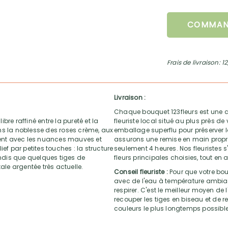
COMMAN
Frais de livraison: 1
Livraison :
Chaque bouquet 123fleurs est une c
ibre raffiné entre la pureté et la
fleuriste local situé au plus près d
ns la noblesse des roses crème, aux
emballage superflu pour préserver la
ent avec les nuances mauves et
assurons une remise en main propre 
lief par petites touches : la structure
seulement 4 heures. Nos fleuristes s'
andis que quelques tiges de
fleurs principales choisies, tout en 
ale argentée très actuelle.
Conseil fleuriste :
Pour que votre bou
avec de l'eau à température ambiant
respirer. C'est le meilleur moyen de 
recouper les tiges en biseau et de re
couleurs le plus longtemps possible