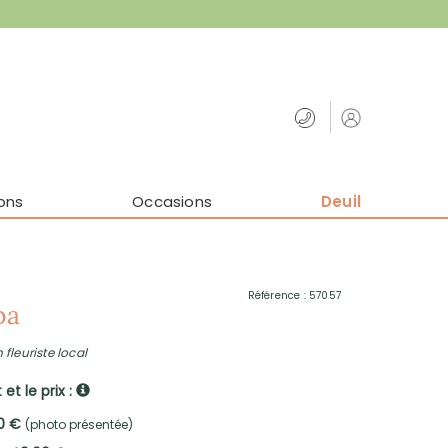
ons
Occasions
Deuil
Référence : 57057
ba
 fleuriste local
et le prix :
00 €
(photo présentée)