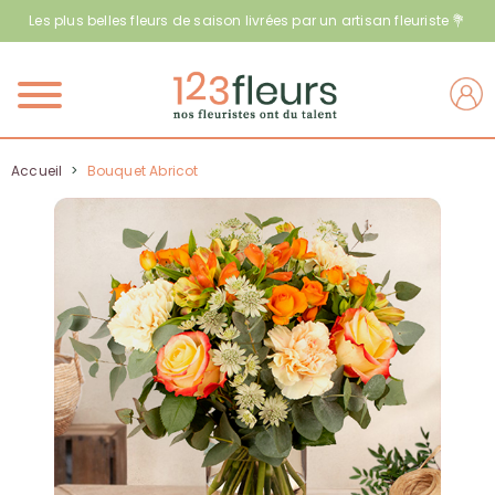
Les plus belles fleurs de saison livrées par un artisan fleuriste 💐
Menu
Accueil
>
Bouquet Abricot