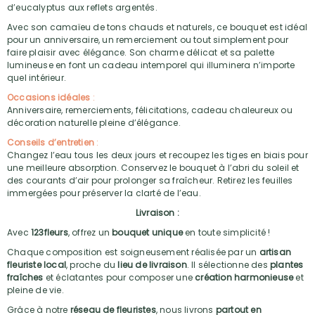
d’eucalyptus aux reflets argentés.
Avec son camaïeu de tons chauds et naturels, ce bouquet est idéal
pour un anniversaire, un remerciement ou tout simplement pour
faire plaisir avec élégance. Son charme délicat et sa palette
lumineuse en font un cadeau intemporel qui illuminera n’importe
quel intérieur.
Occasions idéales
:
Anniversaire, remerciements, félicitations, cadeau chaleureux ou
décoration naturelle pleine d’élégance.
Conseils d’entretien
:
Changez l’eau tous les deux jours et recoupez les tiges en biais pour
une meilleure absorption. Conservez le bouquet à l’abri du soleil et
des courants d’air pour prolonger sa fraîcheur. Retirez les feuilles
immergées pour préserver la clarté de l’eau.
Livraison :
Avec
123fleurs
, offrez un
bouquet unique
en toute simplicité !
Chaque composition est soigneusement réalisée par un
artisan
fleuriste local
, proche du
lieu de livraison
. Il sélectionne des
plantes
fraîches
et éclatantes pour composer une
création harmonieuse
et
pleine de vie.
Grâce à notre
réseau de fleuristes
, nous livrons
partout en