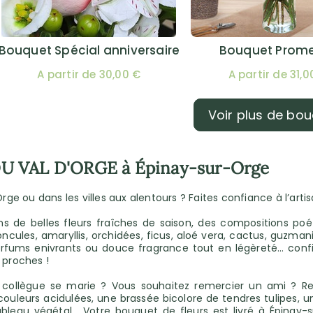
Bouquet Spécial anniversaire
Bouquet Prom
A partir de 30,00 €
A partir de 31,0
Voir plus de bo
 DU VAL D'ORGE à Épinay-sur-Orge
rge ou dans les villes aux alentours ? Faites confiance à l’arti
ns de belles fleurs fraîches de saison, des compositions po
enoncules, amaryllis, orchidées, ficus, aloé vera, cactus, guzma
rfums enivrants ou douce fragrance tout en légèreté… confiez
 proches !
collègue se marie ? Vous souhaitez remercier un ami ? Ren
uleurs acidulées, une brassée bicolore de tendres tulipes, une
leau végétal… Votre bouquet de fleurs est livré à Épinay-sur