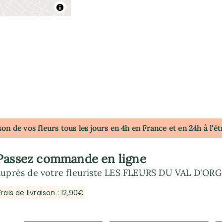
son de vos fleurs tous les jours en 4h
en France
et en 24h à l'é
Passez commande en ligne
auprès de votre fleuriste LES FLEURS DU VAL D'OR
Frais de livraison : 12,90€