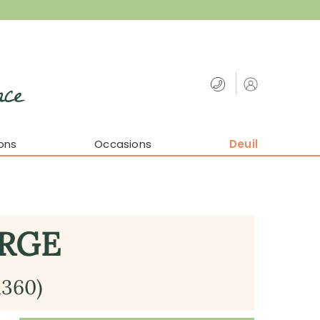
nce
ons
Occasions
Deuil
ORGE
1360)