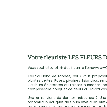
Votre fleuriste LES FLEURS
Vous souhaitez offrir des fleurs à Épinay-sur-O
Tout au long de l’année, nous vous proposo
plantes vertes. Roses, pivoines, lisianthus, r
Couleurs éclatantes ou teintes nuancées, pa
composera le bouquet de fleurs qui ravira vos
Une amie vient de donner naissance ? Une 
fantastique bouquet de fleurs exotiques aux co
un zamioculcas, un bonsaï ginseng ou un tab