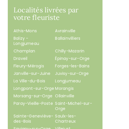
Localités livrées par
votre fleuriste
Athis-Mons
Avrainville
Balizy -
Ballainvilliers
Longjumeau
Champlan
Chilly-Mazarin
Draveil
Épinay-sur-Orge
Fleury-Mérogis
Forges-les-Bains
Janville-sur-Juine
Juvisy-sur-Orge
La Ville-du-Bois
Longjumeau
Longpont-sur-Orge
Morangis
Morsang-sur-Orge
Ollainville
Paray-Vieille-Poste
Saint-Michel-sur-
Orge
Sainte-Geneviève-
Saulx-les-
des-Bois
Chartreux
Savigny-sur-Orge
Villejust