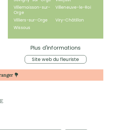
Villemoisson-sur-
Villeneuve-le-Roi
Orge
Villiers-sur-Orge
Viry-Châtillon
Wissous
Plus d'informations
Site web du fleuriste
tranger 💐
GE