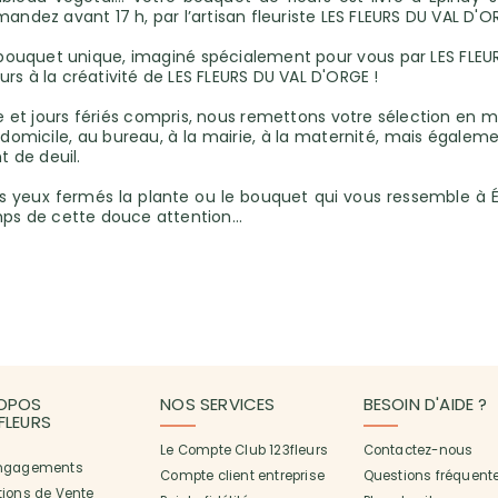
ez avant 17 h, par l’artisan fleuriste LES FLEURS DU VAL D'O
n bouquet unique, imaginé spécialement pour vous par LES FLEURS
ours à la créativité de LES FLEURS DU VAL D'ORGE !
et jours fériés compris, nous remettons votre sélection en m
domicile, au bureau, à la mairie, à la maternité, mais égaleme
 de deuil.
les yeux fermés la plante ou le bouquet qui vous ressemble à 
mps de cette douce attention...
OPOS
NOS SERVICES
BESOIN D'AIDE ?
3FLEURS
Le Compte Club 123fleurs
Contactez-nous
ngagements
Compte client entreprise
Questions fréquent
tions de Vente