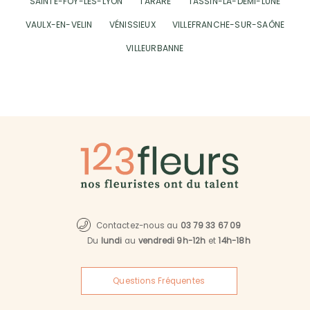
SAINTE-FOY-LÈS-LYON
TARARE
TASSIN-LA-DEMI-LUNE
VAULX-EN-VELIN
VÉNISSIEUX
VILLEFRANCHE-SUR-SAÔNE
VILLEURBANNE
Contactez-nous au
03 79 33 67 09
Du
lundi
au
vendredi 9h-12h
et
14h-18h
Questions Fréquentes