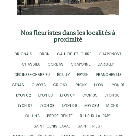
Nos fleuristes dans les localités à
proximité
BRIGNAIS
BRON
CALUIRE-ET-CUIRE
CHAPONOST
CHASSIEU
CORBAS
CRAPONNE
DARDILLY
DÉCINES-CHARPIEU
ÉCULLY
FEYZIN
FRANCHEVILLE
GENAS
GIVORS
GRIGNY
IRIGNY
LYON
LYON 01
LYON 02
LYON 03
LYON 04
LYON 05
LYON 06
LYON 07
LYON 08
LYON 09
MEYZIEU
MIONS
OULLINS
PIERRE-BÉNITE
RILLIEUX-LA-PAPE
SAINT-GENIS-LAVAL
SAINT-PRIEST