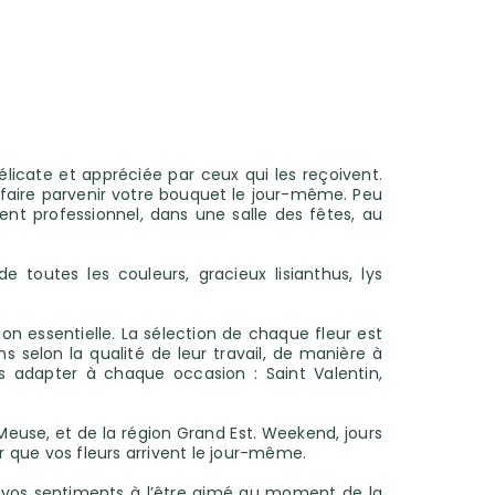
délicate et appréciée par ceux qui les reçoivent.
us faire parvenir votre bouquet le jour-même. Peu
ent professionnel, dans une salle des fêtes, au
 toutes les couleurs, gracieux lisianthus, lys
on essentielle. La sélection de chaque fleur est
 selon la qualité de leur travail, de manière à
s adapter à chaque occasion : Saint Valentin,
euse, et de la région Grand Est. Weekend, jours
 que vos fleurs arrivent le jour-même.
ez vos sentiments à l’être aimé au moment de la