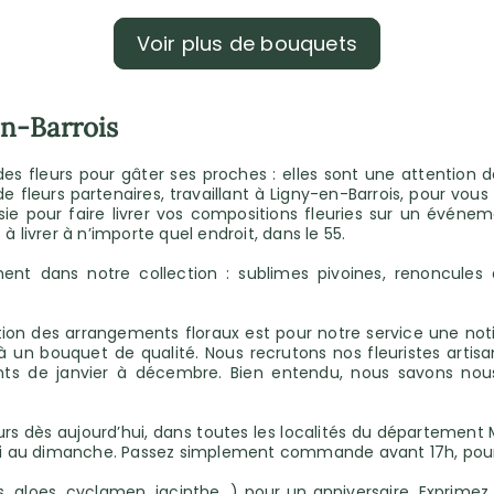
Voir plus de bouquets
en-Barrois
 des fleurs pour gâter ses proches : elles sont une attention 
de fleurs partenaires, travaillant à Ligny-en-Barrois, pour vo
ie pour faire livrer vos compositions fleuries sur un événem
ivrer à n’importe quel endroit, dans le 55.
nt dans notre collection : sublimes pivoines, renoncules de
tion des arrangements floraux est pour notre service une noti
un bouquet de qualité. Nous recrutons nos fleuristes artisans
ients de janvier à décembre. Bien entendu, nous savons nou
s dès aujourd’hui, dans toutes les localités du département M
undi au dimanche. Passez simplement commande avant 17h, pour
, aloes, cyclamen, jacinthe...) pour un anniversaire. Exprim