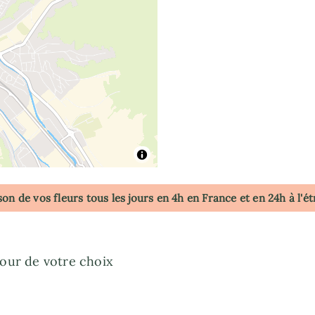
son de vos fleurs tous les jours en 4h
en France
et en 24h à l'é
jour de votre choix