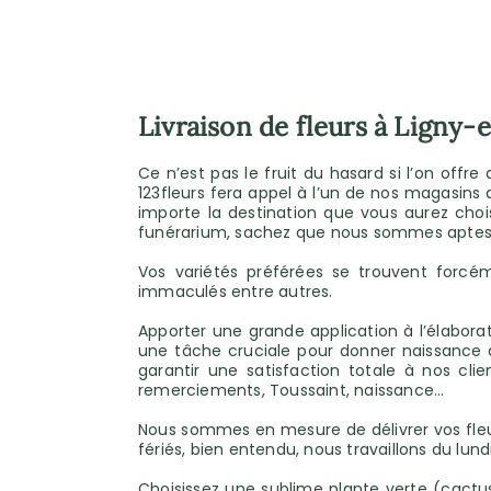
Livraison de fleurs à Ligny-
Ce n’est pas le fruit du hasard si l’on offre
123fleurs fera appel à l’un de nos magasins 
importe la destination que vous aurez chois
funérarium, sachez que nous sommes aptes à l
Vos variétés préférées se trouvent forcéme
immaculés entre autres.
Apporter une grande application à l’élabora
une tâche cruciale pour donner naissance à 
garantir une satisfaction totale à nos cl
remerciements, Toussaint, naissance…
Nous sommes en mesure de délivrer vos fleur
fériés, bien entendu, nous travaillons du l
Choisissez une sublime plante verte (cactus