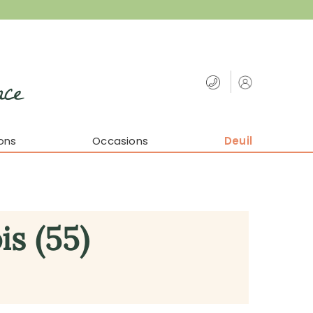
nce
ons
Occasions
Deuil
is (55)